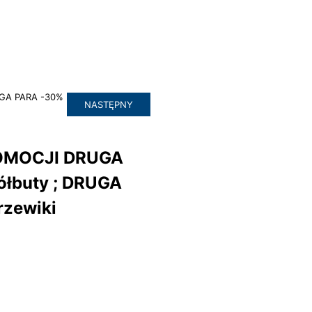
NASTĘPNY
OMOCJI DRUGA
ółbuty ; DRUGA
rzewiki