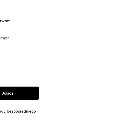
 zwrot
armo*
ngu bezpośredniego