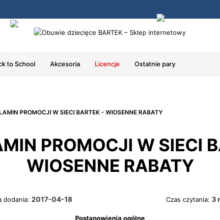
Polska marka
30 dni na zwrot
ck to School
Akcesoria
Licencje
Ostatnie pary
LAMIN PROMOCJI W SIECI BARTEK - WIOSENNE RABATY
MIN PROMOCJI W SIECI B
WIOSENNE RABATY
2017-04-18
3 
a dodania:
Czas czytania:
Postanowienia ogólne