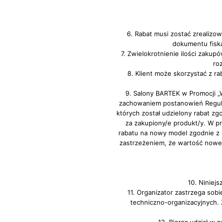
6. Rabat musi zostać zrealiz
dokumentu fiska
7. Zwielokrotnienie ilości zaku
ro
8. Klient może skorzystać z r
9. Salony BARTEK w Promocji „
zachowaniem postanowień Regul
których został udzielony rabat z
za zakupiony/e produkt/y. W 
rabatu na nowy model zgodnie z 
zastrzeżeniem, że wartość nowe
10. Niniej
11. Organizator zastrzega so
techniczno-organizacyjnych.