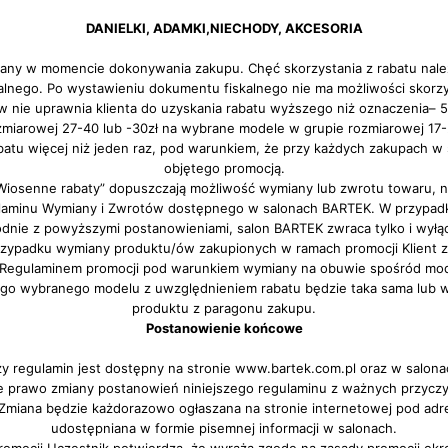
DANIELKI, ADAMKI,NIECHODY, AKCESORIA
owany w momencie dokonywania zakupu. Chęć skorzystania z rabatu nale
lnego. Po wystawieniu dokumentu fiskalnego nie ma możliwości skorzy
pów nie uprawnia klienta do uzyskania rabatu wyższego niż oznaczenia–
zmiarowej 27-40 lub -30zł na wybrane modele w grupie rozmiarowej 17-
abatu więcej niż jeden raz, pod warunkiem, że przy każdych zakupach 
objętego promocją.
Wiosenne rabaty” dopuszczają możliwość wymiany lub zwrotu towaru, na 
aminu Wymiany i Zwrotów dostępnego w salonach BARTEK. W przypadk
godnie z powyższymi postanowieniami, salon BARTEK zwraca tylko i wyłą
przypadku wymiany produktu/ów zakupionych w ramach promocji Klient 
Regulaminem promocji pod warunkiem wymiany na obuwie spośród model
go wybranego modelu z uwzględnieniem rabatu będzie taka sama lub 
produktu z paragonu zakupu.
Postanowienie końcowe
szy regulamin jest dostępny na stronie www.bartek.com.pl oraz w salon
bie prawo zmiany postanowień niniejszego regulaminu z ważnych przyczy
 Zmiana będzie każdorazowo ogłaszana na stronie internetowej pod ad
udostępniana w formie pisemnej informacji w salonach.