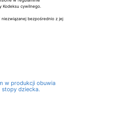
eślone w regulaminie
y Kodeksu cywilnego.
niezwiązanej bezpośrednio z jej
m w produkcji obuwia
 stopy dziecka.