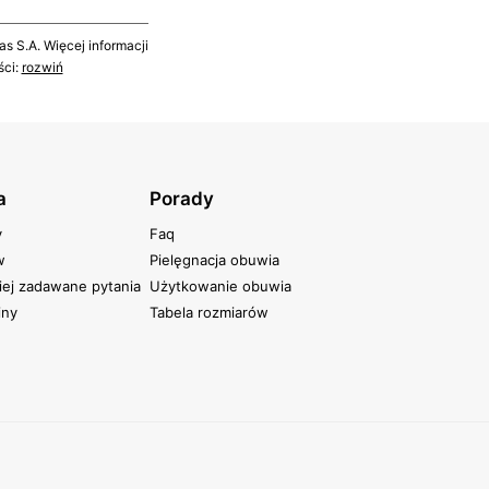
 S.A. Więcej informacji
ści:
rozwiń
a
Porady
y
Faq
w
Pielęgnacja obuwia
iej zadawane pytania
Użytkowanie obuwia
iny
Tabela rozmiarów