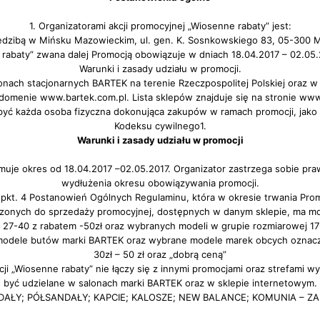
1. Organizatorami akcji promocyjnej „Wiosenne rabaty” jest:
edzibą w Mińsku Mazowieckim, ul. gen. K. Sosnkowskiego 83, 05-300 
rabaty” zwana dalej Promocją obowiązuje w dniach 18.04.2017 – 02.05.
Warunki i zasady udziału w promocji.
onach stacjonarnych BARTEK na terenie Rzeczpospolitej Polskiej oraz 
 domenie www.bartek.com.pl. Lista sklepów znajduje się na stronie www
być każda osoba fizyczna dokonująca zakupów w ramach promocji, jako
Kodeksu cywilnego1.
Warunki i zasady udziału w promocji
jmuje okres od 18.04.2017 –02.05.2017. Organizator zastrzega sobie pra
wydłużenia okresu obowiązywania promocji.
 pkt. 4 Postanowień Ogólnych Regulaminu, która w okresie trwania Pro
zonych do sprzedaży promocyjnej, dostępnych w danym sklepie, ma m
 27-40 z rabatem -50zł oraz wybranych modeli w grupie rozmiarowej 17
 modele butów marki BARTEK oraz wybrane modele marek obcych oznac
30zł – 50 zł oraz „dobrą ceną”
ocji „Wiosenne rabaty” nie łączy się z innymi promocjami oraz strefami 
być udzielane w salonach marki BARTEK oraz w sklepie internetowym.
SANDAŁY; PÓŁSANDAŁY; KAPCIE; KALOSZE; NEW BALANCE; KOMUNIA – ZA