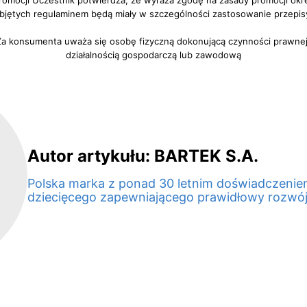
 promocji Uczestnik potwierdza, że wyraża zgodę na zasady promocji okr
objętych regulaminem będą miały w szczególności zastosowanie przepis
 Za konsumenta uważa się osobę fizyczną dokonującą czynności prawnej 
działalnością gospodarczą lub zawodową
Autor artykułu: BARTEK S.A.
Polska marka z ponad 30 letnim doświadczenie
dziecięcego zapewniającego prawidłowy rozwój