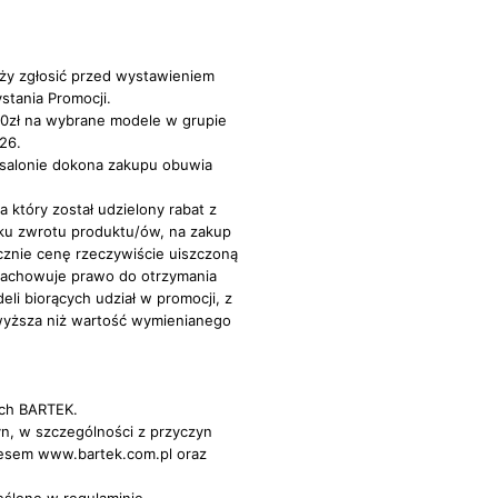
ży zgłosić przed wystawieniem
stania Promocji.
 50zł na wybrane modele w grupie
26.
w salonie dokona zakupu obuwia
który został udzielony rabat z
u zwrotu produktu/ów, na zakup
cznie cenę rzeczywiście uiszczoną
zachowuje prawo do otrzymania
i biorących udział w promocji, z
wyższa niż wartość wymienianego
ach BARTEK.
n, w szczególności z przyczyn
resem www.bartek.com.pl oraz