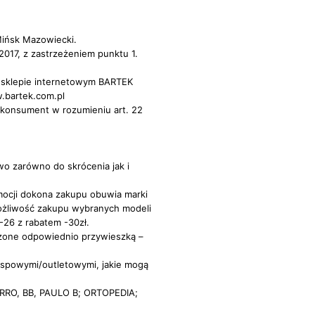
Mińsk Mazowiecki.
2017, z zastrzeżeniem punktu 1.
w sklepie internetowym BARTEK
.bartek.com.pl
 konsument w rozumieniu art. 22
wo zarówno do skrócenia jak i
mocji dokona zakupu obuwia marki
ożliwość zakupu wybranych modeli
-26 z rabatem -30zł.
zone odpowiednio przywieszką –
wyspowymi/outletowymi, jakie mogą
RRO, BB, PAULO B; ORTOPEDIA;