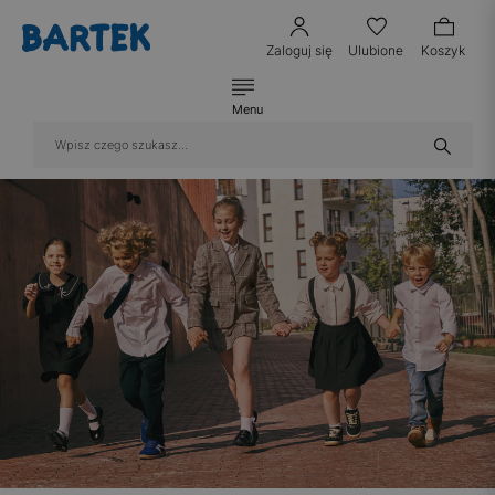
Zaloguj się
Ulubione
Koszyk
Menu