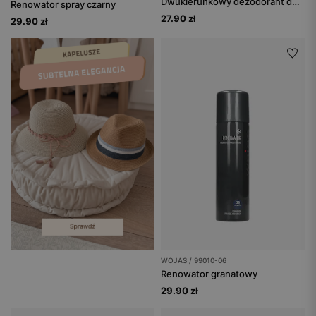
Dwukierunkowy dezodorant do obuwia o zapachu morskiej bryzy
Renowator spray czarny
27.90 zł
29.90 zł
WOJAS / 99010-06
Renowator granatowy
29.90 zł