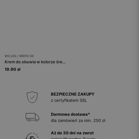
WOJAS / 99016-04
Krem do obuwia w kolorze średniego brązu
19.90 zł
BEZPIECZNE ZAKUPY
z certyfikatem SSL
Darmowa dostawa*
dla zamówień za min. 250 zł
Aż do 30 dni na zwrot
przez Wygodne Zwroty