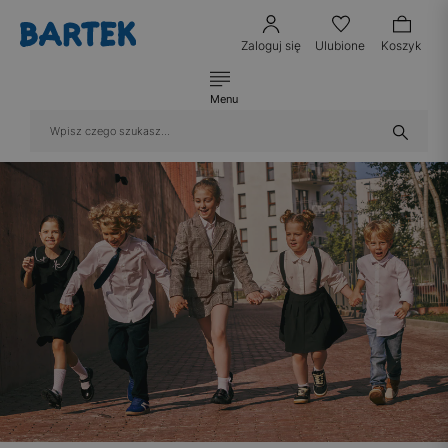
Zaloguj się
Ulubione
Koszyk
Menu