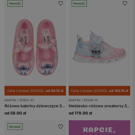
Nowość
Nowość
Cena z kodem SCHOOL:
od 50.15 zł
Cena z kodem SCHOOL:
od 152.15 zł
BARTEK / 87853-45
BARTEK / 87038-15
Różowe baleriny dziewczęce Stitch BARTEK 87853-45
Niebiesko-różowe sneakersy Stitch ze świecącą podeszwą BARTEK 87038-15
od 59.00 zł
od 179.00 zł
Nowość