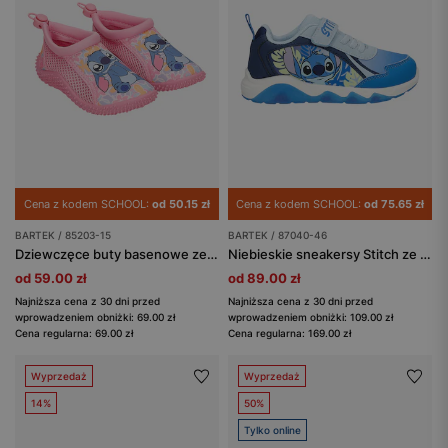
Cena z kodem SCHOOL:
od 50.15 zł
Cena z kodem SCHOOL:
od 75.65 zł
BARTEK / 85203-15
BARTEK / 87040-46
Dziewczęce buty basenowe ze Stitchem BARTEK 85203-15
Niebieskie sneakersy Stitch ze świecącą podeszwą BARTEK 87040-46
od 59.00 zł
od 89.00 zł
Najniższa cena z 30 dni przed
Najniższa cena z 30 dni przed
wprowadzeniem obniżki: 69.00 zł
wprowadzeniem obniżki: 109.00 zł
Cena regularna: 69.00 zł
Cena regularna: 169.00 zł
Wyprzedaż
Wyprzedaż
14%
50%
Tylko online