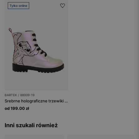
Tylko online
BARTEK / 88009-19
Srebrne holograficzne trzewiki dziecięce Stitch BARTEK 88009-19
od 199.00 zł
Inni szukali również