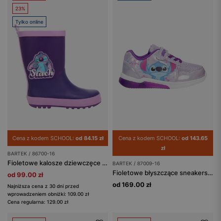
23%
Tylko online
Cena z kodem SCHOOL:
od 84.15 zł
Cena z kodem SCHOOL:
od 143.65
zł
BARTEK / 86700-16
Fioletowe kalosze dziewczęce Stitch BARTEK 86700-16
BARTEK / 87009-16
Fioletowe błyszczące sneakersy dziewczęce Stitch BARTEK 87009-16
od 99.00 zł
od 169.00 zł
Najniższa cena z 30 dni przed
wprowadzeniem obniżki: 109.00 zł
Cena regularna: 129.00 zł