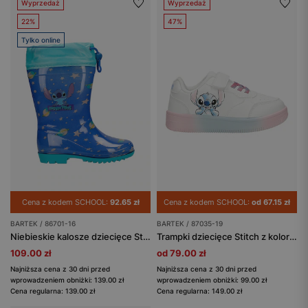
Wyprzedaż
Wyprzedaż
22%
47%
Tylko online
Cena z kodem SCHOOL:
92.65 zł
Cena z kodem SCHOOL:
od 67.15 zł
BARTEK / 86701-16
BARTEK / 87035-19
Niebieskie kalosze dziecięce Stitch BARTEK 86701-16
Trampki dziecięce Stitch z kolorową podeszwą BARTEK 87035-19
109.00 zł
od 79.00 zł
Najniższa cena z 30 dni przed
Najniższa cena z 30 dni przed
wprowadzeniem obniżki: 139.00 zł
wprowadzeniem obniżki: 99.00 zł
Cena regularna: 139.00 zł
Cena regularna: 149.00 zł