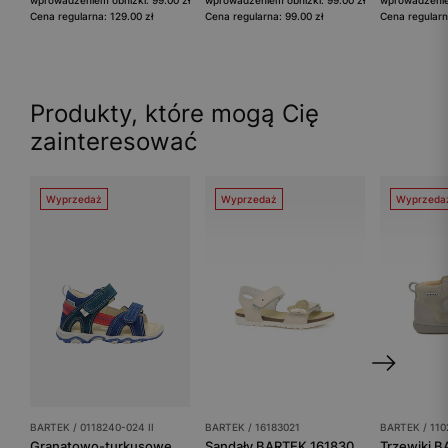
Cena regularna: 129.00 zł
Cena regularna: 99.00 zł
Cena regularn
Produkty, które mogą Cię
zainteresować
Wyprzedaż
Wyprzedaż
Wyprzeda
BARTEK / 0118240-024 II
BARTEK / 16183021
BARTEK / 110
Granatowo-turkusowe sandały dziecięce na rzepy z czerwonymi akcentami BARTEK 0118240-024 II
Sandały BARTEK 16183021, dla dziewcząt, beżowy