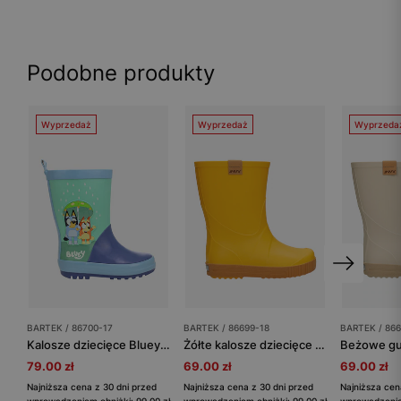
Podobne produkty
Wyprzedaż
Wyprzedaż
Wyprzeda
BARTEK / 86700-17
BARTEK / 86699-18
BARTEK / 86
Kalosze dziecięce Bluey w kolorze niebieskim BARTEK 86700-17
Żółte kalosze dziecięce BARTEK 8669918
79.00 zł
69.00 zł
69.00 zł
Najniższa cena z 30 dni przed
Najniższa cena z 30 dni przed
Najniższa cen
wprowadzeniem obniżki: 99.00 zł
wprowadzeniem obniżki: 99.00 zł
wprowadzeniem