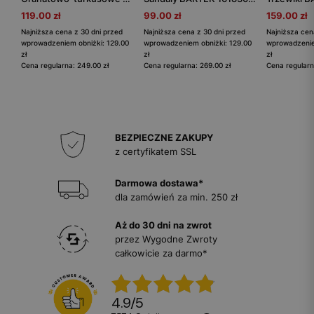
119.00 zł
99.00 zł
159.00 zł
Najniższa cena z 30 dni przed
Najniższa cena z 30 dni przed
Najniższa cen
wprowadzeniem obniżki: 129.00
wprowadzeniem obniżki: 129.00
wprowadzenie
zł
zł
zł
Cena regularna: 249.00 zł
Cena regularna: 269.00 zł
Cena regularn
BEZPIECZNE ZAKUPY
z certyfikatem SSL
Darmowa dostawa*
dla zamówień za min. 250 zł
Aż do 30 dni na zwrot
przez Wygodne Zwroty
całkowicie za darmo*
4.9
/
5