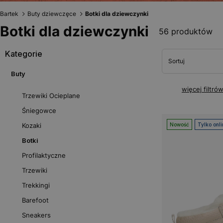
Bartek
Buty dziewczęce
Botki dla dziewczynki
Botki dla dziewczynki
56 produktów
Kategorie
Sortuj
Buty
więcej filtró
Trzewiki Ocieplane
Śniegowce
Kozaki
Nowość
Tylko onli
Botki
Profilaktyczne
Trzewiki
Trekkingi
Barefoot
Sneakers