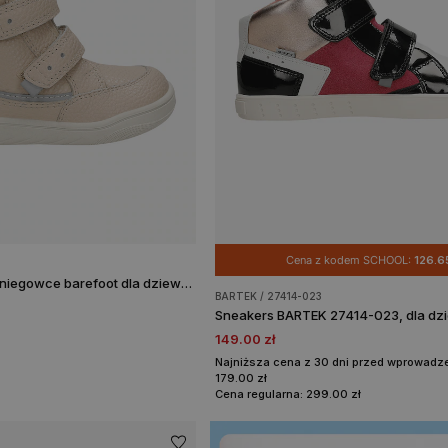
Cena z kodem SCHOOL:
126.65
Beżowe skórzane śniegowce barefoot dla dziewcząt BARTEK 84014-54
BARTEK / 27414-023
149.00 zł
Najniższa cena z 30 dni przed wprowadze
179.00 zł
Cena regularna: 299.00 zł