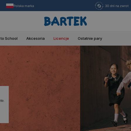
Polska marka
30 dni na zwrot
 to School
Akcesoria
Licencje
Ostatnie pary
6r.