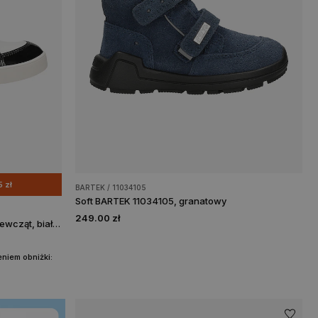
 zł
BARTEK / 11034105
Soft BARTEK 11034105, granatowy
249.00 zł
Sneakers BARTEK 27414-023, dla dziewcząt, biało-czarny
niem obniżki: