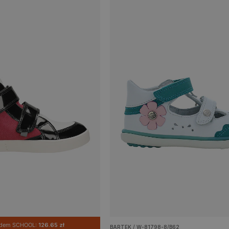
odem SCHOOL:
126.65 zł
BARTEK / W-81798-8/B62