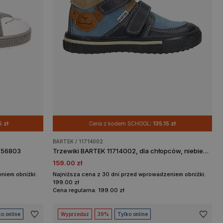
 zł
Cena z kodem SCHOOL:
135.15 zł
BARTEK / 11714002
1356803
Trzewiki BARTEK 11714002, dla chłopców, niebiesko-beżowy
159.00 zł
niem obniżki:
Najniższa cena z 30 dni przed wprowadzeniem obniżki:
199.00 zł
Cena regularna: 199.00 zł
ko online
Wyprzedaż
39%
Tylko online