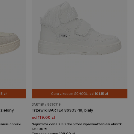
15 zł
Cena z kodem SCHOOL:
od 101.15 zł
BARTEK / 8630319
zielony
Trzewiki BARTEK 86303-19, biały
od 119.00 zł
niem obniżki:
Najniższa cena z 30 dni przed wprowadzeniem obniżki:
139.00 zł
Cena regularna: 199.00 zł