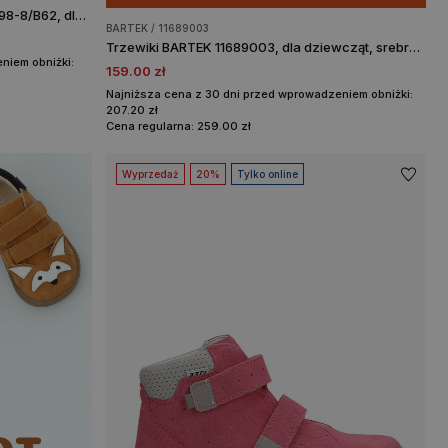
Sandały zabudowane BARTEK W-81798-8/B62, dla dziewcząt, biało-turkusowy
BARTEK / 11689003
Trzewiki BARTEK 11689003, dla dziewcząt, srebrno-szary
niem obniżki:
159.00 zł
Najniższa cena z 30 dni przed wprowadzeniem obniżki:
207.20 zł
Cena regularna: 259.00 zł
Wyprzedaż
20%
Tylko online