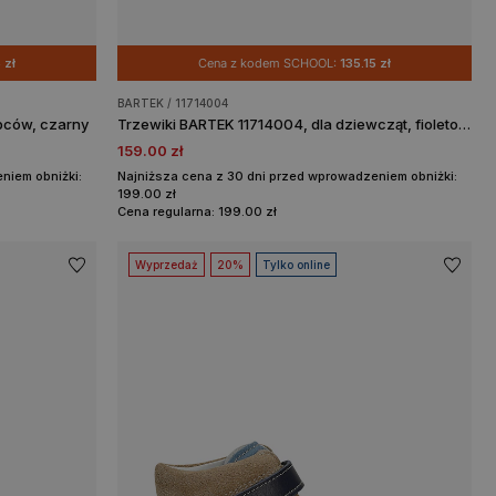
 zł
Cena z kodem SCHOOL:
135.15 zł
BARTEK / 11714004
pców, czarny
Trzewiki BARTEK 11714004, dla dziewcząt, fioletowo-szary
159.00 zł
niem obniżki:
Najniższa cena z 30 dni przed wprowadzeniem obniżki:
199.00 zł
Cena regularna: 199.00 zł
Wyprzedaż
20%
Tylko online