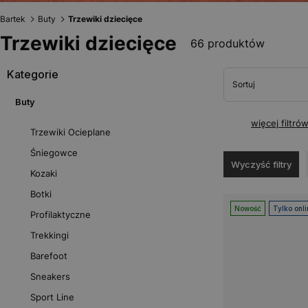
Bartek
Buty
Trzewiki dziecięce
Trzewiki dziecięce
66 produktów
Kategorie
Sortuj
Buty
więcej filtró
Trzewiki Ocieplane
Śniegowce
Wyczyść filtry
Kozaki
Botki
Nowość
Tylko onli
Profilaktyczne
Trekkingi
Barefoot
Sneakers
Sport Line