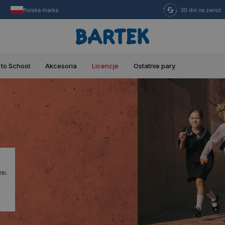
Polska marka
30 dni na zwrot
 to School
Akcesoria
Licencje
Ostatnie pary
6r.