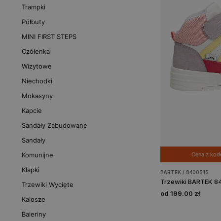
Trampki
Półbuty
MINI FIRST STEPS
Czółenka
Wizytowe
Niechodki
Mokasyny
Kapcie
Sandały Zabudowane
Sandały
Cena z ko
Komunijne
Klapki
BARTEK / 8400515
Trzewiki Wycięte
od 199.00 zł
Kalosze
Baleriny