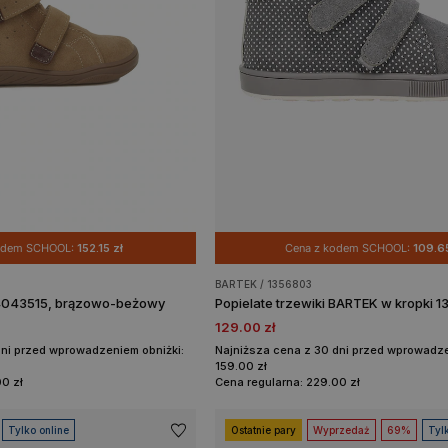
kodem SCHOOL:
152.15 zł
Cena z kodem SCHOOL:
109.65
BARTEK / 1356803
4043515, brązowo-beżowy
Popielate trzewiki BARTEK w kropki 
129.00 zł
dni przed wprowadzeniem obniżki:
Najniższa cena z 30 dni przed wprowadze
159.00 zł
0 zł
Cena regularna: 229.00 zł
Tylko online
Ostatnie pary
Wyprzedaż
69%
Tyl