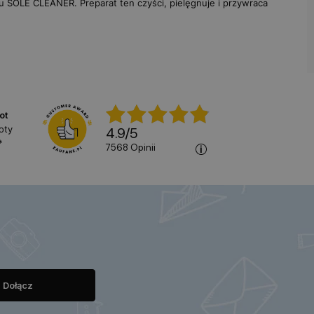
tu
SOLE CLEANER
. Preparat ten czyści, pielęgnuje i przywraca
ot
oty
4.9
/
5
*
7568
opinii