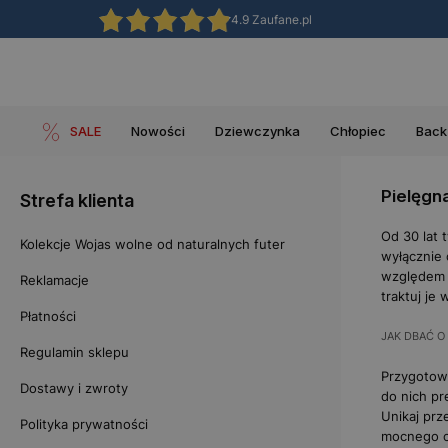
4.9 Zaufane.pl
SALE
Nowości
Dziewczynka
Chłopiec
Back
Pielęgn
Strefa klienta
Od 30 lat 
Kolekcje Wojas wolne od naturalnych futer
wyłącznie 
względem w
Reklamacje
traktuj je
Płatności
JAK DBAĆ O
Regulamin sklepu
Przygotowa
Dostawy i zwroty
do nich pr
Unikaj prz
Polityka prywatności
mocnego ci