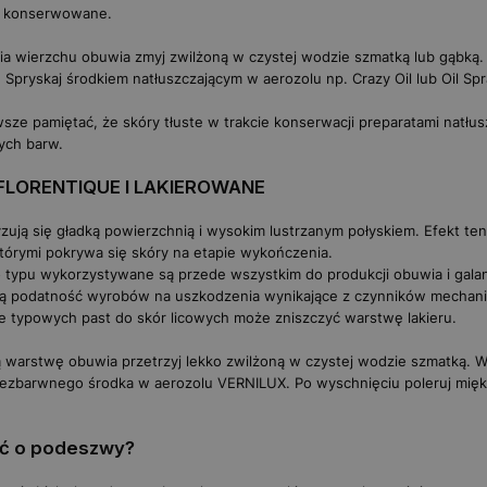
 konserwowane.
ia wierzchu obuwia zmyj zwilżoną w czystej wodzie szmatką lub gąbką
 Spryskaj środkiem natłuszczającym w aerozolu np.
Crazy Oil
lub
Oil Sp
sze pamiętać, że skóry tłuste w trakcie konserwacji preparatami natłus
ych barw.
FLORENTIQUE I LAKIEROWANE
zują się gładką powierzchnią i wysokim lustrzanym połyskiem. Efekt ten
którymi pokrywa się skóry na etapie wykończenia.
 typu wykorzystywane są przede wszystkim do produkcji obuwia i galan
ą podatność wyrobów na uszkodzenia wynikające z czynników mechani
 typowych past do skór licowych może zniszczyć warstwę lakieru.
 warstwę obuwia przetrzyj lekko zwilżoną w czystej wodzie szmatką. 
ezbarwnego środka w aerozolu
VERNILUX
. Po wyschnięciu poleruj mię
ć o podeszwy?