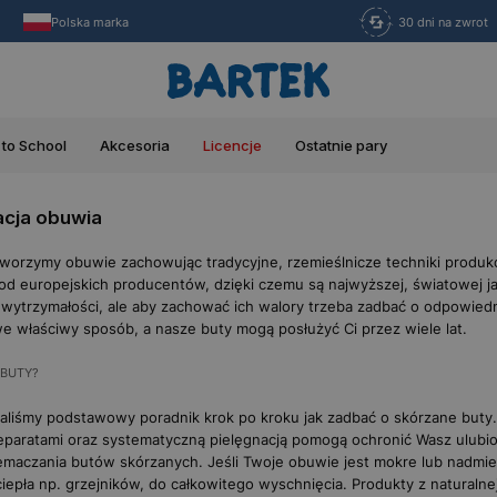
Polska marka
30 dni na zwrot
 to School
Akcesoria
Licencje
Ostatnie pary
acja obuwia
tworzymy obuwie zachowując tradycyjne, rzemieślnicze techniki
produkc
od europejskich producentów, dzięki czemu są najwyższej, światowej jak
ytrzymałości, ale aby zachować ich walory trzeba zadbać o odpowiedn
 we właściwy sposób, a nasze buty mogą posłużyć Ci przez wiele lat.
 BUTY?
liśmy podstawowy poradnik krok po kroku jak zadbać o skórzane buty.
eparatami oraz systematyczną pielęgnacją pomogą ochronić Wasz ulubi
emaczania butów skórzanych. Jeśli Twoje obuwie jest mokre lub nadmi
epła np. grzejników, do całkowitego wyschnięcia. Produkty z naturalnej