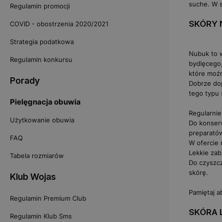
suche. W s
Regulamin promocji
SKÓRY 
COVID - obostrzenia 2020/2021
Strategia podatkowa
Nubuk to w
Regulamin konkursu
bydlęcego,
które możn
Porady
Dobrze do
tego typu 
Pielęgnacja obuwia
Regularni
Użytkowanie obuwia
Do konser
preparató
FAQ
W ofercie
Lekkie zab
Tabela rozmiarów
Do czyszcz
skórę.
Klub Wojas
Pamiętaj a
Regulamin Premium Club
SKÓRA 
Regulamin Klub Sms