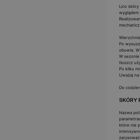
Lico skóry
wyglądem z
Realizowan
mechaniczn
Wierzchnie
Po wysusz
obuwia. W 
W sezonie
tłuszcz uż
Po kilku m
Uważaj na 
Do codzien
SKÓRY 
Nazwa poto
parametrac
które nie 
intensywne
zarysować.