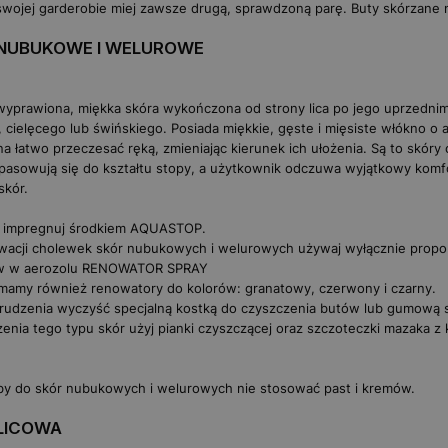
wojej garderobie miej zawsze drugą, sprawdzoną parę. Buty skórzane 
NUBUKOWE I WELUROWE
yprawiona, miękka skóra wykończona od strony lica po jego uprzednim 
 cielęcego lub świńskiego. Posiada miękkie, gęste i mięsiste włókno o 
a łatwo przeczesać ręką, zmieniając kierunek ich ułożenia. Są to skóry
pasowują się do kształtu stopy, a użytkownik odczuwa wyjątkowy komf
skór.
e impregnuj środkiem
AQUASTOP
.
wacji cholewek skór nubukowych i welurowych używaj wyłącznie propo
w w aerozolu
RENOWATOR SPRAY
 mamy również renowatory do kolorów:
granatowy
,
czerwony
i
czarny
.
rudzenia wyczyść specjalną
kostką do czyszczenia butów
lub gumową
enia tego typu skór użyj
pianki czyszczącej
oraz
szczoteczki mazaka z
by do skór nubukowych i welurowych nie stosować past i kremów.
LICOWA