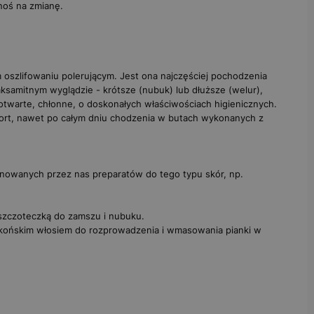
noś na zmianę.
oszlifowaniu polerującym. Jest ona najczęściej pochodzenia
aksamitnym wyglądzie - krótsze (nubuk) lub dłuższe (welur),
 otwarte, chłonne, o doskonałych właściwościach higienicznych.
ort, nawet po całym dniu chodzenia w butach wykonanych z
nowanych przez nas preparatów do tego typu skór, np.
szczoteczką do zamszu i nubuku.
 końskim włosiem
do rozprowadzenia i wmasowania pianki w