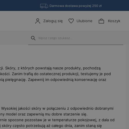
Darmowa dostawa powyżej 250 zł
Zaloguj się
Ulubione
Koszyk
ji
. Skóry, z których powstają nasze produkty, pochodzą
ości. Zanim trafią do ostatecznej produkcji, testujemy je pod
ią pielęgnację. Zapewnij im odpowiednią konserwację oraz
 Wysokiej jakości skóry w połączeniu z odpowiednio dobranymi
ony model oraz zapewnią mu dobre starzenie się.
ernie spocone pozostaw je w temperaturze pokojowej, z dala od
 skóry często potrzebują aż całego dnia, zanim staną się