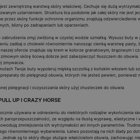
 jest zewnętrzną warstwą skóry właściwej. Cechuje się dużą wytrzymał
wanym uziarnieniem. Struktura lica podobnie jak całej skóry nie jest 
e przez skórę funkcje ochronne organizmu znajdują odzwierciedlenie w
ych, blizny po zadrapaniach lub oparzeniach.
 zabrudzenia zmyj zwilżoną w czystej wodzie szmatką. Wysusz buty w p
eniu zadbaj o cholewki równomiernie nanosząc cienką warstwę pasty,
naszej ofercie znajduje się krem w kolorze
granatowym
,
brązowym
i
cz
 zimowym skórę licową dobrze jest zabezpieczyć
tłuszczem do obuwia
.
yj
zmywacza
.
inutach Twoje buty wypoleruj
miękką szczotką z końskim włosiem
lub s
preparaty do pielęgnacji obuwia, których nie jesteś pewien, ponieważ
nej pielęgnacji i oczyszczania skóry użyj
chusteczek do obuwia
PULL UP I CRAZY HORSE
cznie używana w odniesieniu do niektórych rodzajów wykończenia skór
h paroprzepuszczalności, ze względu na tłustą wyprawę, elastyczne i wy
powodują zmniejszenia ich wytrzymałości ani innych parametrów. Trudno
go równomiernego wybarwienia. Łatwo pozostają na nich ślady po dotyk
 Jednak są to skóry długo służące właścicielom obuwia, zachowując nie