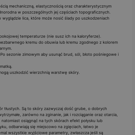
ością mechaniczną, elastycznością oraz charakterystycznym
jednorodna w poszczególnych jej częściach topograficznych.
 wyglądzie lica, które może nosić ślady po uszkodzeniach
okojowej temperaturze (nie susz ich na kaloryferze).
bezbarwnego kremu do obuwia
lub kremu zgodnego z kolorem
arnym
.
 Po sezonie zimowym aby usunąć brud, sól, błoto pośniegowe i
zmatką.
 mogą uszkodzić wierzchnią warstwę skóry.
 tłustych. Są to skóry zazwyczaj dość grube, o dobrych
trzymałe, zarówno na zginanie, jak i rozciąganie oraz otarcia,
 natomiast osiągnąć na tych skórach efekt połysku lub
u, odbarwiają się miejscowo na zgięciach, łatwo je
mal wszystkie wyjściowe parametry, zwłaszcza jeśli są