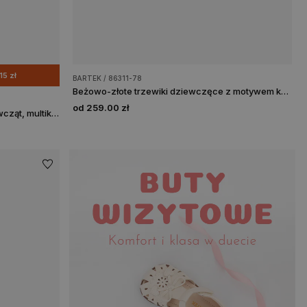
15 zł
BARTEK / 86311-78
Beżowo-złote trzewiki dziewczęce z motywem kotka BARTEK 86311-78
od 259.00 zł
Trzewiki BARTEK 84005-15, dla dziewcząt, multikolor