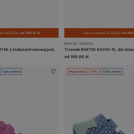
dem SCHOOL:
od 169.15 zł
Cena z kodem SCHOOL:
od 169.
BARTEK / 8400515
Czarne trzewiki BARTEK z białą kontrastową podeszwą 88000-11
od 199.00 zł
Tylko online
Wyprzedaż
13%
Tylko online