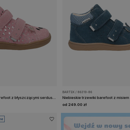
BARTEK / 86319-86
Różowe trzewiki barefoot z błyszczącymi serduszkami BAREFOOT 86319-65
od 249.00 zł
ne