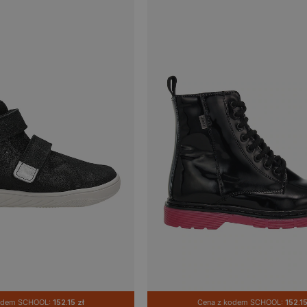
kodem SCHOOL:
152.15 zł
Cena z kodem SCHOOL:
152.15