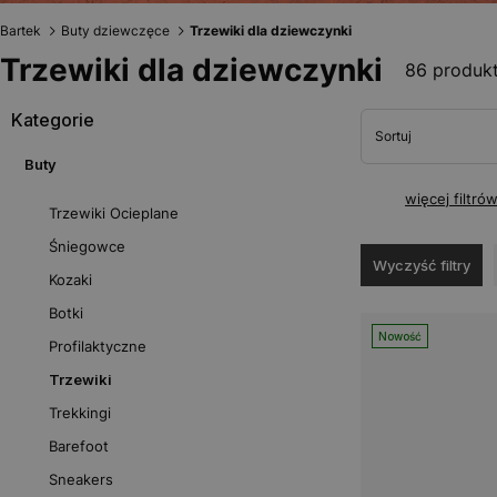
Bartek
Buty dziewczęce
Trzewiki dla dziewczynki
Trzewiki dla dziewczynki
86 produk
Kategorie
Sortuj
Buty
więcej filtró
Trzewiki Ocieplane
Śniegowce
Wyczyść filtry
Kozaki
Botki
Nowość
Profilaktyczne
Trzewiki
Trekkingi
Barefoot
Sneakers