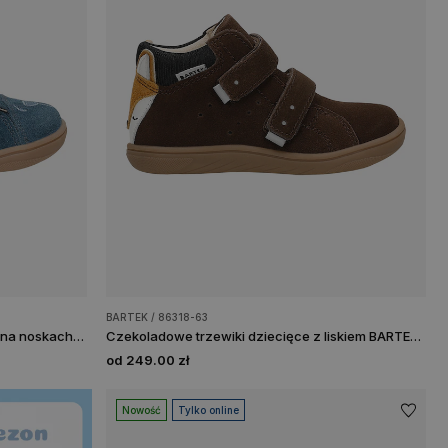
BARTEK / 86318-63
Niebieskie trzewiki barefoot z misiem na noskach BARTEK 86319-86
Czekoladowe trzewiki dziecięce z liskiem BARTEK 86318-63
od 249.00 zł
Nowość
Tylko online