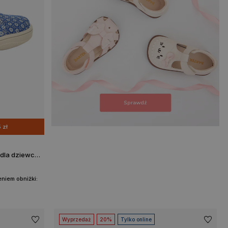
 zł
Trzewiki barefoot BARTEK 11043523, dla dziewcząt, niebieskie
niem obniżki:
Wyprzedaż
20%
Tylko online