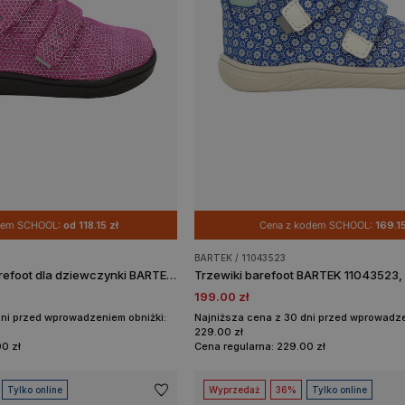
dem SCHOOL:
od 118.15 zł
Cena z kodem SCHOOL:
169.15
BARTEK / 11043523
Różowe trzewiki barefoot dla dziewczynki BARTEK 86309-65
199.00 zł
dni przed wprowadzeniem obniżki:
Najniższa cena z 30 dni przed wprowadze
229.00 zł
0 zł
Cena regularna: 229.00 zł
Tylko online
Wyprzedaż
36%
Tylko online