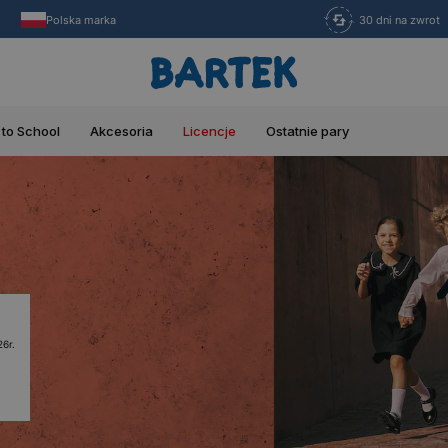
Polska marka
30 dni na zwrot
 to School
Akcesoria
Licencje
Ostatnie pary
6r.