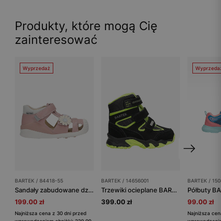
Produkty, które mogą Cię
zainteresować
Wyprzedaż
Wyprzeda
BARTEK / 84418-55
BARTEK / 14656001
BARTEK / 15
Sandały zabudowane dziewczęce z dwoiny foliowanej z aplikacją w kwiatki BARTEK 84418-55
Trzewiki ocieplane BARTEK 14656001, dla chłopców, czarno-zielony
199.00 zł
399.00 zł
99.00 zł
Najniższa cena z 30 dni przed
Najniższa cen