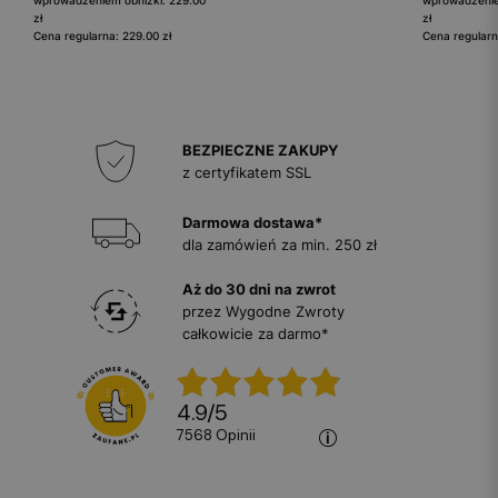
wprowadzeniem obniżki: 229.00
wprowadzenie
zł
zł
Cena regularna: 229.00 zł
Cena regularn
BEZPIECZNE ZAKUPY
z certyfikatem SSL
Darmowa dostawa*
dla zamówień za min. 250 zł
Aż do 30 dni na zwrot
przez Wygodne Zwroty
całkowicie za darmo*
4.9
/
5
7568
opinii