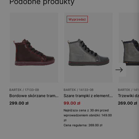
Podobne produkty
Wyprzedaż
BARTEK / 17133-09
BARTEK / 14133-08
BARTEK / 14
Bordowe skórzane trampki ocieplane dla dziewcząt 17133-09
Szare trampki z elementami z lakierowanej skóry 14133-08
299.00 zł
99.00 zł
269.00 zł
Najniższa cena z 30 dni przed
wprowadzeniem obniżki: 149.00
zł
Cena regularna: 269.00 zł