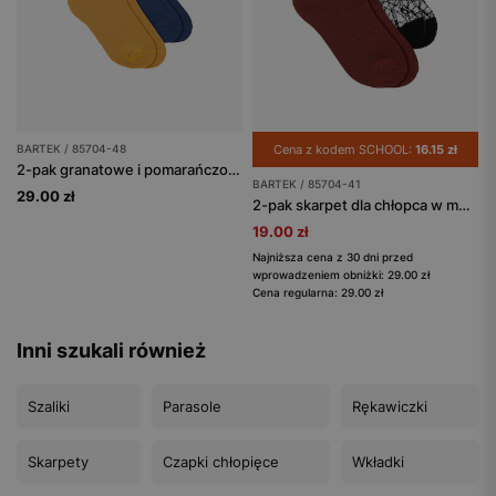
BARTEK / 85704-48
Cena z kodem SCHOOL:
16.15 zł
2-pak granatowe i pomarańczowe skarpety chłopięce w owady BARTEK 85704-48
BARTEK / 85704-41
29.00 zł
2-pak skarpet dla chłopca w motyw pajęczy BARTEK 85704-41
19.00 zł
Najniższa cena z 30 dni przed
wprowadzeniem obniżki: 29.00 zł
Cena regularna: 29.00 zł
Inni szukali również
Szaliki
Parasole
Rękawiczki
Skarpety
Czapki chłopięce
Wkładki