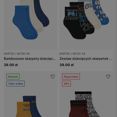
BARTEK / 85700-46
BARTEK / 85703-46
Bambusowe skarpety dziecięce biało-niebiesko-granatowe 3-pak BARTEK 85700-46
Zestaw dziecięcych skarpetek z motywem gamingowym - 4-pak 85703-46
29.00 zł
39.00 zł
Nowość
Wyprzedaż
Tylko online
34%