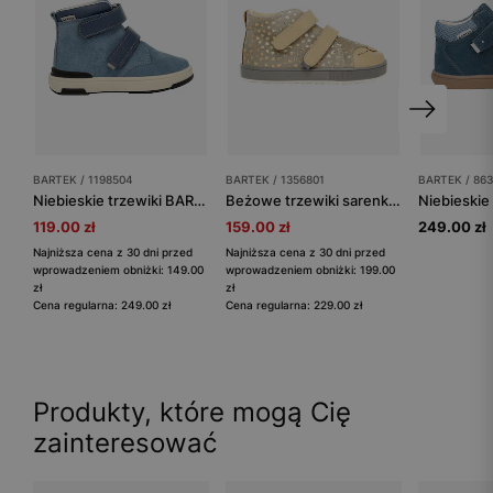
BARTEK / 1198504
BARTEK / 1356801
BARTEK / 863
Niebieskie trzewiki BARTEK ze skóry naturalnej 1198504
Beżowe trzewiki sarenki BARTEK ze złotymi serduszkami i zwierzątkiem na nosku 1356801
119.00 zł
159.00 zł
249.00 zł
Najniższa cena z 30 dni przed
Najniższa cena z 30 dni przed
wprowadzeniem obniżki: 149.00
wprowadzeniem obniżki: 199.00
zł
zł
Cena regularna: 249.00 zł
Cena regularna: 229.00 zł
Produkty, które mogą Cię
zainteresować