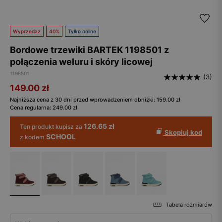
Wyprzedaż
40%
Tylko online
Bordowe trzewiki BARTEK 1198501 z
połączenia weluru i skóry licowej
1198501
(3)
149.00
zł
Najniższa cena z 30 dni przed wprowadzeniem obniżki:
159.00
zł
Cena regularna:
249.00
zł
126.65 zł
Ten produkt kupisz za
Skopiuj kod
SCHOOL
z kodem
Tabela rozmiarów