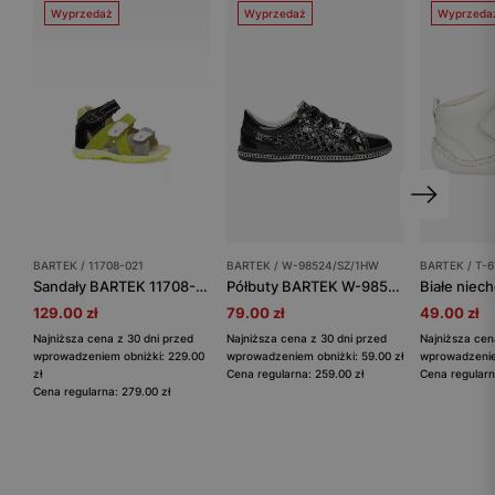
Wyprzedaż
Wyprzedaż
Wyprzeda
BARTEK / 11708-021
BARTEK / W-98524/SZ/1HW
BARTEK / T-6
Sandały BARTEK 11708-021, dla chłopców, zielono-czarno-żółty
Półbuty BARTEK W-98524/SZ/1HW, dla dziewcząt, czarny
129.00 zł
79.00 zł
49.00 zł
Najniższa cena z 30 dni przed
Najniższa cena z 30 dni przed
Najniższa cen
wprowadzeniem obniżki: 229.00
wprowadzeniem obniżki: 59.00 zł
wprowadzeniem
zł
Cena regularna: 259.00 zł
Cena regularn
Cena regularna: 279.00 zł