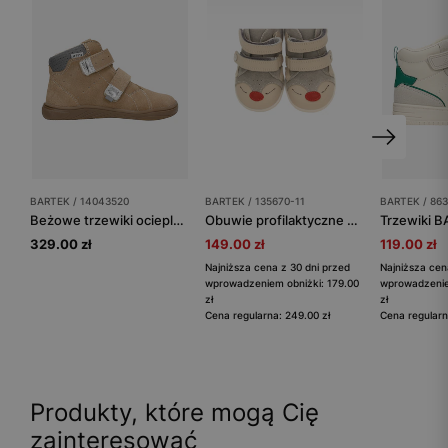
BARTEK / 14043520
BARTEK / 135670-11
BARTEK / 86
Beżowe trzewiki ocieplane dziecięce barefoot z weluru BARTEK 14043520
Obuwie profilaktyczne bartek baby BARTEK 135670-11, beżowy
329.00 zł
149.00 zł
119.00 zł
Najniższa cena z 30 dni przed
Najniższa cen
wprowadzeniem obniżki: 179.00
wprowadzenie
zł
zł
Cena regularna: 249.00 zł
Cena regularn
Produkty, które mogą Cię
zainteresować