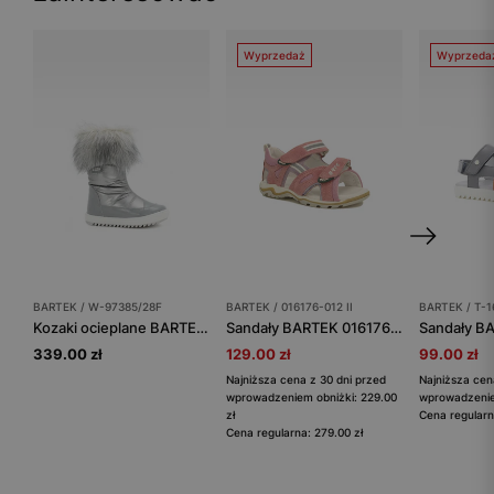
Wyprzedaż
Wyprzeda
BARTEK / W-97385/28F
BARTEK / 016176-012 II
BARTEK / T-16
Kozaki ocieplane BARTEK W-97385/28F, dla dziewcząt, szary
Sandały BARTEK 016176-012 II, dla dziewcząt, różowo-fioletowy
339.00 zł
129.00 zł
99.00 zł
Najniższa cena z 30 dni przed
Najniższa cen
wprowadzeniem obniżki: 229.00
wprowadzeniem
zł
Cena regularn
Cena regularna: 279.00 zł