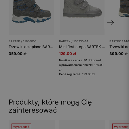
BARTEK / 11656005
BARTEK / 136330-14
BARTEK / 14
Trzewiki ocieplane BARTEK 11656005, szary
Mini first steps BARTEK 136330-14, szary
359.00 zł
129.00 zł
399.00 zł
Najniższa cena z 30 dni przed
wprowadzeniem obniżki: 159.00
zł
Cena regularna: 199.00 zł
Produkty, które mogą Cię
zainteresować
Wyprzedaż
Wyprzeda