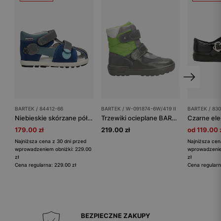
BARTEK / 84412-66
BARTEK / W-091874-6W/419 II
BARTEK / 830
Niebieskie skórzane półsandały z popielatymi wstawkami BARTEK 84412-66
Trzewiki ocieplane BARTEK W-091874-6W/419 II, dla chłopców, szaro-zielony
179.00 zł
219.00 zł
od 119.00 
Najniższa cena z 30 dni przed
Najniższa cen
wprowadzeniem obniżki: 229.00
wprowadzenie
zł
zł
Cena regularna: 229.00 zł
Cena regularn
BEZPIECZNE ZAKUPY