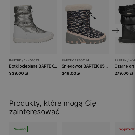
BARTEK / 14405023
BARTEK / 8500114
BARTEK / W-
Botki ocieplane BARTEK 14405023, dla dziewcząt, srebrno-biały
Śniegowce BARTEK 85001-14, dla dziewcząt, beżowo-czarne
339.00 zł
249.00 zł
279.00 zł
Produkty, które mogą Cię
zainteresować
Nowości
Wyprzeda