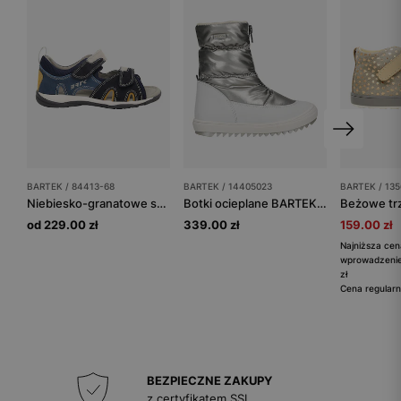
BARTEK / 84413-68
BARTEK / 14405023
BARTEK / 135
Niebiesko-granatowe sandały dziecięce z żółtymi wstawkami BARTEK 84413-68
Botki ocieplane BARTEK 14405023, dla dziewcząt, srebrno-biały
od 229.00 zł
339.00 zł
159.00 zł
Najniższa cen
wprowadzenie
zł
Cena regularn
BEZPIECZNE ZAKUPY
z certyfikatem SSL