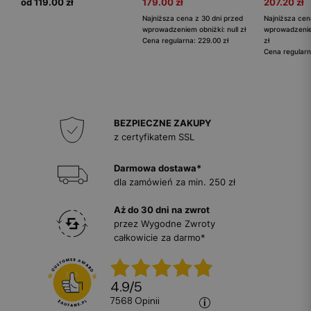
od 119.00 zł
179.00 zł
207.20 zł
Najniższa cena z 30 dni przed
Najniższa cen
wprowadzeniem obniżki: null zł
wprowadzenie
Cena regularna: 229.00 zł
zł
Cena regularn
BEZPIECZNE ZAKUPY
z certyfikatem SSL
Darmowa dostawa*
dla zamówień za min. 250 zł
Aż do 30 dni na zwrot
przez Wygodne Zwroty
całkowicie za darmo*
4.9
/
5
7568
opinii