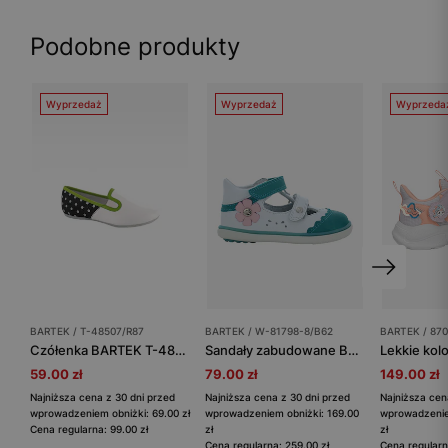
Podobne produkty
Wyprzedaż
Wyprzedaż
Wyprzeda
BARTEK / T-48507/R87
BARTEK / W-81798-8/B62
BARTEK / 870
Czółenka BARTEK T-48507/R87, dla dziewcząt, biało-czarny
Sandały zabudowane BARTEK W-81798-8/B62, dla dziewcząt, biało-turkusowy
59.00 zł
79.00 zł
149.00 zł
Najniższa cena z 30 dni przed
Najniższa cena z 30 dni przed
Najniższa cen
wprowadzeniem obniżki: 69.00 zł
wprowadzeniem obniżki: 169.00
wprowadzenie
Cena regularna: 99.00 zł
zł
zł
Cena regularna: 259.00 zł
Cena regularn