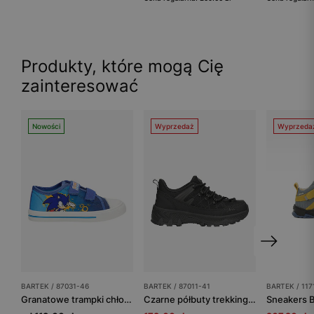
Produkty, które mogą Cię
zainteresować
Nowości
Wyprzedaż
Wyprzeda
BARTEK / 87031-46
BARTEK / 87011-41
BARTEK / 117
Granatowe trampki chłopięce Sonic BARTEK 87031-46
Czarne półbuty trekkingowe dziecięce BARTEK 87011-41