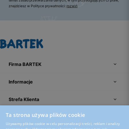
temat zasad przetwarzania danych, w tym przysługujących Ci praw,
znajdziesz w Polityce prywatności:
rozwiń
Firma BARTEK
Informacje
Strefa Klienta
Ta strona używa plików cookie
Porady
Używamy plików cookie w celu personalizacji treści, reklam i analizy