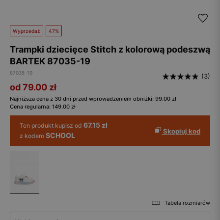
Wyprzedaż
47%
Trampki dziecięce Stitch z kolorową podeszwą
BARTEK 87035-19
87035-19
(3)
od 79.00
zł
Najniższa cena z 30 dni przed wprowadzeniem obniżki:
99.00
zł
Cena regularna:
149.00
zł
67.15 zł
Ten produkt kupisz od
Skopiuj kod
SCHOOL
z kodem
Tabela rozmiarów