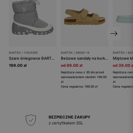
BARTEK / 11624005
BARTEK / 89000-14
BARTEK / 85
Szare śniegowce BARTEK z zapięciem na zamek 11624005
Beżowe sandały na korkowej podeszwie BARTEK 89000-14
199.00 zł
od 99.00 zł
od 39.00 z
Najniższa cena z 30 dni przed
Najniższa cen
wprowadzeniem obniżki: 109.00
wprowadzenie
zł
zł
Cena regularna: 199.00 zł
Cena regularn
BEZPIECZNE ZAKUPY
z certyfikatem SSL