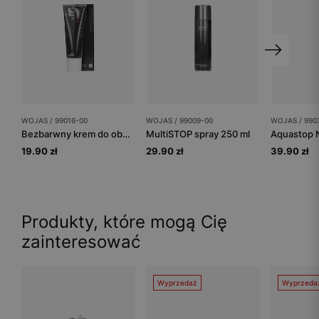
WOJAS / 99016-00
WOJAS / 99009-00
WOJAS / 990
Bezbarwny krem do obuwia
MultiSTOP spray 250 ml
Aquastop 
19.90 zł
29.90 zł
39.90 zł
Produkty, które mogą Cię
zainteresować
Wyprzedaż
Wyprzeda