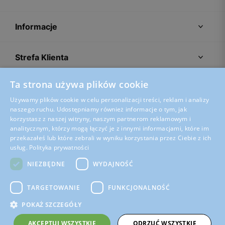
Informacje
Strefa Klienta
Ta strona używa plików cookie
Porady
Używamy plików cookie w celu personalizacji treści, reklam i analizy
naszego ruchu. Udostępniamy również informacje o tym, jak
korzystasz z naszej witryny, naszym partnerom reklamowym i
analitycznym, którzy mogą łączyć je z innymi informacjami, które im
przekazałeś lub które zebrali w wyniku korzystania przez Ciebie z ich
usług.
Polityka prywatności
NIEZBĘDNE
WYDAJNOŚĆ
TARGETOWANIE
FUNKCJONALNOŚĆ
POKAŻ SZCZEGÓŁY
Regulamin sklepu
Polityka prywatności
Ustawienia plików cookies
AKCEPTUJ WSZYSTKIE
ODRZUĆ WSZYSTKIE