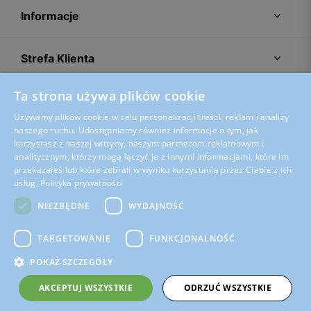
Informacje
Strefa Klienta
Ta strona używa plików cookie
Porady
Używamy plików cookie w celu personalizacji treści, reklam i analizy
naszego ruchu. Udostępniamy również informacje o tym, jak
korzystasz z naszej witryny, naszym partnerom reklamowym i
analitycznym, którzy mogą łączyć je z innymi informacjami, które im
przekazałeś lub które zebrali w wyniku korzystania przez Ciebie z ich
usług.
Polityka prywatności
NIEZBĘDNE
WYDAJNOŚĆ
TARGETOWANIE
FUNKCJONALNOŚĆ
POKAŻ SZCZEGÓŁY
Regulamin sklepu
Polityka prywatności
Ustawienia plików cookies
AKCEPTUJ WSZYSTKIE
ODRZUĆ WSZYSTKIE
© Bartek 2026