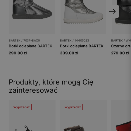
BARTEK / 7037-BAX0
BARTEK / 14405023
BARTEK / W-
Botki ocieplane BARTEK 7037-BAX0, dla dziewcząt, srebrny
Botki ocieplane BARTEK 14405023, dla dziewcząt, srebrno-biały
299.00 zł
339.00 zł
279.00 zł
Produkty, które mogą Cię
zainteresować
Wyprzedaż
Wyprzedaż