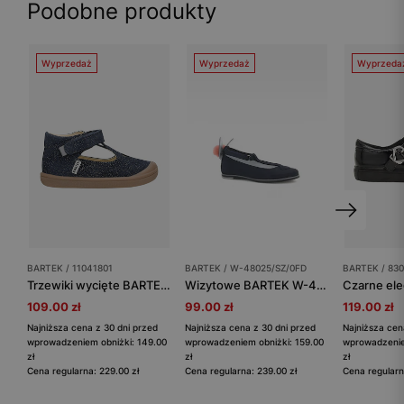
Podobne produkty
Wyprzedaż
Wyprzedaż
Wyprzeda
BARTEK / 11041801
BARTEK / W-48025/SZ/0FD
BARTEK / 830
Trzewiki wycięte BARTEK 11041801, dla dziewcząt, granatowy
Wizytowe BARTEK W-48025/SZ/0FD, dla dziewcząt, granatowy
109.00 zł
99.00 zł
119.00 zł
Najniższa cena z 30 dni przed
Najniższa cena z 30 dni przed
Najniższa cen
wprowadzeniem obniżki: 149.00
wprowadzeniem obniżki: 159.00
wprowadzenie
zł
zł
zł
Cena regularna: 229.00 zł
Cena regularna: 239.00 zł
Cena regularn