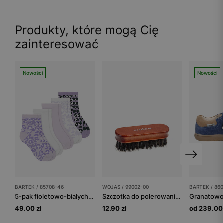
Produkty, które mogą Cię
zainteresować
Nowości
Nowości
BARTEK / 85708-46
WOJAS / 99002-00
BARTEK / 86
5-pak fioletowo-białych skarpet dziewczęcych w panterkę BARTEK 85708-46
Szczotka do polerowania z włosiem końskim
49.00 zł
12.90 zł
od 239.00 