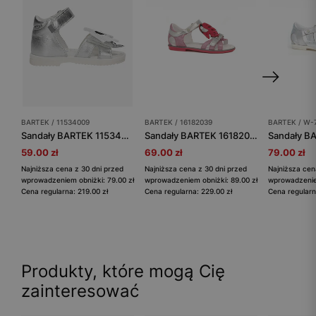
BARTEK / 11534009
BARTEK / 16182039
BARTEK / W-7
Sandały BARTEK 11534009, dla dziewcząt, srebrny
Sandały BARTEK 16182039, dla dziewcząt, różowo-srebrny
59.00 zł
69.00 zł
79.00 zł
Najniższa cena z 30 dni przed
Najniższa cena z 30 dni przed
Najniższa cen
wprowadzeniem obniżki: 79.00 zł
wprowadzeniem obniżki: 89.00 zł
wprowadzeniem
Cena regularna: 219.00 zł
Cena regularna: 229.00 zł
Cena regularn
Produkty, które mogą Cię
zainteresować