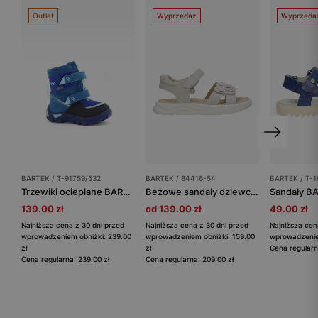
Outlet
Wyprzedaż
Wyprzeda
BARTEK / T-91759/532
BARTEK / 84416-54
BARTEK / T-1
Trzewiki ocieplane BARTEK T-91759/532, dla chłopców, niebieski
Beżowe sandały dziewczęce z kwiatami BARTEK 84416-54
139.00 zł
od 139.00 zł
49.00 zł
Najniższa cena z 30 dni przed
Najniższa cena z 30 dni przed
Najniższa cen
wprowadzeniem obniżki: 239.00
wprowadzeniem obniżki: 159.00
wprowadzeniem
zł
zł
Cena regularn
Cena regularna: 239.00 zł
Cena regularna: 209.00 zł