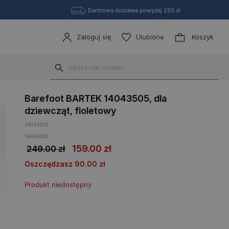
Darmowa dostawa powyżej 250 zł
Zaloguj się
Ulubione
Koszyk
Barefoot BARTEK 14043505, dla
dziewcząt, fioletowy
14043505
14043505
159.00
zł
249.00 zł
Oszczędzasz 90.00 zł
Produkt niedostępny