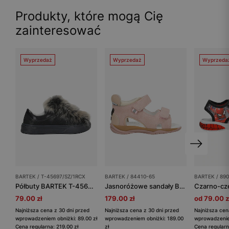
Produkty, które mogą Cię
zainteresować
Wyprzedaż
Wyprzedaż
Wyprzeda
BARTEK / T-45697/SZ/1RCX
BARTEK / 84410-65
BARTEK / 890
Półbuty BARTEK T-45697/SZ/1RCX, dla dziewcząt, granatowy
Jasnoróżowe sandały BARTEK z buźką z tyłu
79.00 zł
179.00 zł
od 79.00 z
Najniższa cena z 30 dni przed
Najniższa cena z 30 dni przed
Najniższa cen
wprowadzeniem obniżki: 89.00 zł
wprowadzeniem obniżki: 189.00
wprowadzeniem
Cena regularna: 219.00 zł
zł
Cena regularn