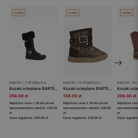
Outlet
Outlet
Outlet
BARTEK / T-973980/1LG
BARTEK / W-610670/OLL
BARTEK / W-
Kozaki ocieplane BARTEK T-973980/1LG, dla dziewcząt, brązowo-czarny
Kozaki ocieplane BARTEK W-610670/OLL, dla dziewcząt, brązowy
259.00 zł
139.00 zł
209.00 zł
Najniższa cena z 30 dni przed
Najniższa cena z 30 dni przed
Najniższa cen
wprowadzeniem obniżki: 459.00
wprowadzeniem obniżki: 239.00
wprowadzenie
zł
zł
zł
Cena regularna: 459.00 zł
Cena regularna: 239.00 zł
Cena regularn