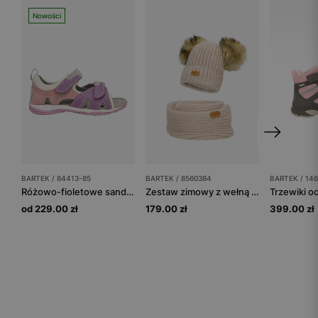
Nowości
BARTEK / 84413-85
BARTEK / 8560384
BARTEK / 14
Różowo-fioletowe sandały dla dziewczynki zapinane na rzepy BARTEK 84413-85
Zestaw zimowy z wełną merino BARTEK 85603-84 beżowa czapka z dwoma pomponami i komin
od 229.00 zł
179.00 zł
399.00 zł