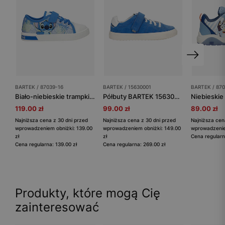
BARTEK / 87039-16
BARTEK / 15630001
BARTEK / 870
Biało-niebieskie trampki Stitch BARTEK 87039-16
Półbuty BARTEK 15630001, niebieski
119.00 zł
99.00 zł
89.00 zł
Najniższa cena z 30 dni przed
Najniższa cena z 30 dni przed
Najniższa cen
wprowadzeniem obniżki: 139.00
wprowadzeniem obniżki: 149.00
wprowadzeniem
zł
zł
Cena regularn
Cena regularna: 139.00 zł
Cena regularna: 269.00 zł
Produkty, które mogą Cię
zainteresować