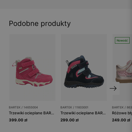
Podobne produkty
Nowość
BARTEK / 14655004
BARTEK / 11603001
BARTEK / 863
Trzewiki ocieplane BARTEK 14655004, dla dziewcząt, fuksja
Trzewiki ocieplane BARTEK 11603001, dla dziewcząt, granatowo-różowy
399.00 zł
299.00 zł
249.00 zł