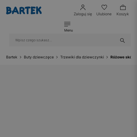
Zaloguj się
Ulubione
Koszyk
Menu
Bartek
Buty dziewczęce
Trzewiki dla dziewczynki
Różowe skórza