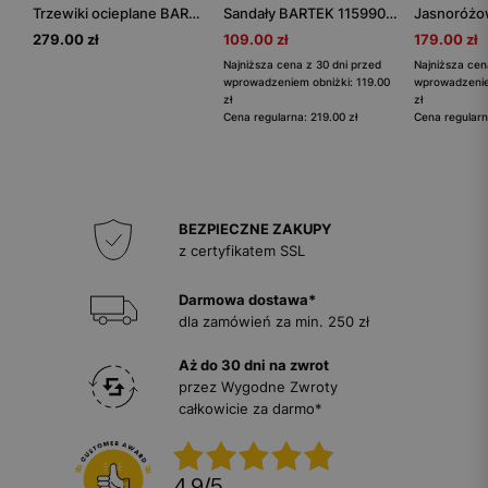
Trzewiki ocieplane BARTEK 14608006, dla dziewcząt, czarny
Sandały BARTEK 115990-04, dla chłopców, szary
279.00 zł
109.00 zł
179.00 zł
Najniższa cena z 30 dni przed
Najniższa cen
wprowadzeniem obniżki: 119.00
wprowadzenie
zł
zł
Cena regularna: 219.00 zł
Cena regularn
BEZPIECZNE ZAKUPY
z certyfikatem SSL
Darmowa dostawa*
dla zamówień za min. 250 zł
Aż do 30 dni na zwrot
przez Wygodne Zwroty
całkowicie za darmo*
4.9
/
5