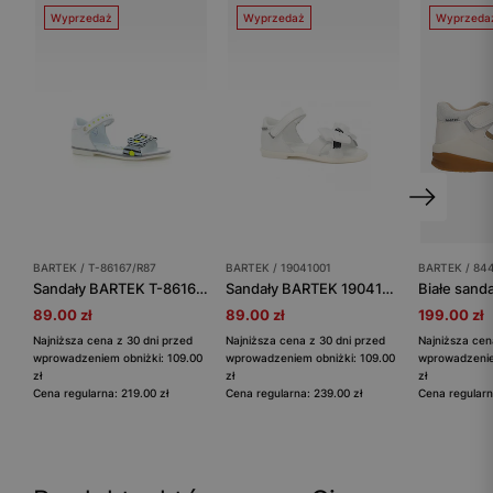
Wyprzedaż
Wyprzedaż
Wyprzeda
BARTEK / T-86167/R87
BARTEK / 19041001
BARTEK / 84
Sandały BARTEK T-86167/R87, dla dziewcząt, biało-czarny
Sandały BARTEK 19041001, dla dziewcząt, biały
89.00 zł
89.00 zł
199.00 zł
Najniższa cena z 30 dni przed
Najniższa cena z 30 dni przed
Najniższa cen
wprowadzeniem obniżki: 109.00
wprowadzeniem obniżki: 109.00
wprowadzenie
zł
zł
zł
Cena regularna: 219.00 zł
Cena regularna: 239.00 zł
Cena regularn