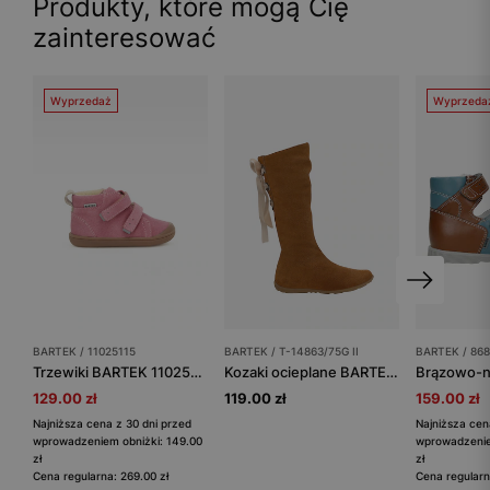
Produkty, które mogą Cię
zainteresować
Wyprzedaż
Wyprzeda
BARTEK / 11025115
BARTEK / T-14863/75G II
BARTEK / 86
Trzewiki BARTEK 11025115, dla dziewcząt, różowy
Kozaki ocieplane BARTEK T-14863/75G II, dla dziewcząt, brązowy
129.00 zł
119.00 zł
159.00 zł
Najniższa cena z 30 dni przed
Najniższa cen
wprowadzeniem obniżki: 149.00
wprowadzenie
zł
zł
Cena regularna: 269.00 zł
Cena regularn