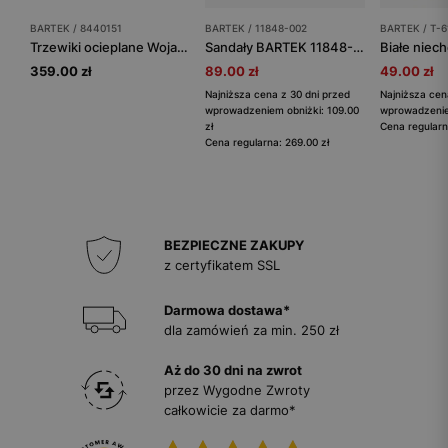
BARTEK / 8440151
BARTEK / 11848-002
BARTEK / T-6
Trzewiki ocieplane Wojas x Bartek 8440151, dla dziewcząt, czarny
Sandały BARTEK 11848-002, dla chłopców, zielono-granatowy
359.00 zł
89.00 zł
49.00 zł
Najniższa cena z 30 dni przed
Najniższa cen
wprowadzeniem obniżki: 109.00
wprowadzeniem
zł
Cena regularn
Cena regularna: 269.00 zł
BEZPIECZNE ZAKUPY
z certyfikatem SSL
Darmowa dostawa*
dla zamówień za min. 250 zł
Aż do 30 dni na zwrot
przez Wygodne Zwroty
całkowicie za darmo*