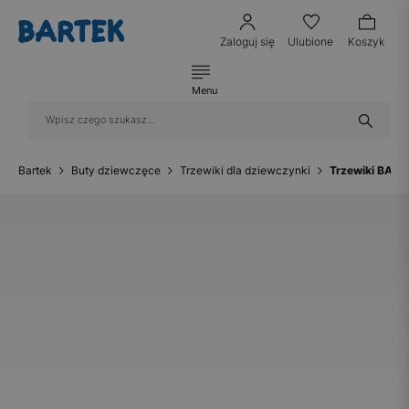
Zaloguj się
Ulubione
Koszyk
Menu
Bartek
Buty dziewczęce
Trzewiki dla dziewczynki
Trzewiki BART