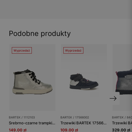
Podobne produkty
Wyprzedaż
Wyprzedaż
BARTEK / 1112103
BARTEK / 17566002
BARTEK / 84
Srebrno-czarne trampki BARTEK 1112103
Trzewiki BARTEK 17566002, dla dziewcząt, granatowo-srebrny
149.00 zł
109.00 zł
329.00 zł