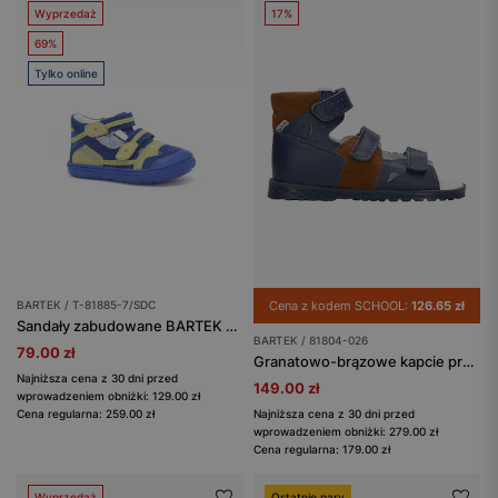
Wyprzedaż
17%
69%
Tylko online
BARTEK / T-81885-7/SDC
Cena z kodem SCHOOL:
126.65 zł
Sandały zabudowane BARTEK T-81885-7/SDC, niebieski
BARTEK / 81804-026
79.00 zł
Granatowo-brązowe kapcie profilaktyczne BARTEK 81804-026
Najniższa cena z 30 dni przed
149.00 zł
wprowadzeniem obniżki: 129.00 zł
Cena regularna: 259.00 zł
Najniższa cena z 30 dni przed
wprowadzeniem obniżki: 279.00 zł
Cena regularna: 179.00 zł
Wyprzedaż
Ostatnie pary