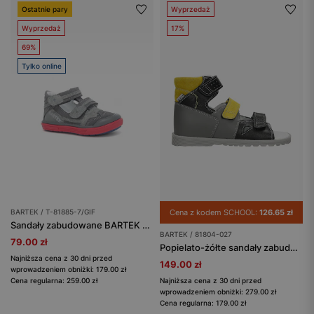
Ostatnie pary
Wyprzedaż
Wyprzedaż
17%
69%
Tylko online
BARTEK / T-81885-7/GIF
Cena z kodem SCHOOL:
126.65 zł
Sandały zabudowane BARTEK T-81885-7/GIF, dla chłopców, szary
BARTEK / 81804-027
79.00 zł
Popielato-żółte sandały zabudowane dla chłopca BARTEK 81804-027
Najniższa cena z 30 dni przed
149.00 zł
wprowadzeniem obniżki: 179.00 zł
Cena regularna: 259.00 zł
Najniższa cena z 30 dni przed
wprowadzeniem obniżki: 279.00 zł
Cena regularna: 179.00 zł