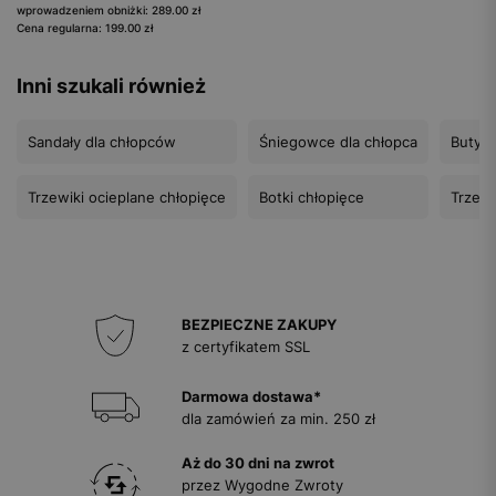
wprowadzeniem obniżki: 289.00 zł
Cena regularna: 199.00 zł
Inni szukali również
Sandały dla chłopców
Śniegowce dla chłopca
Buty s
Trzewiki ocieplane chłopięce
Botki chłopięce
Trzewi
BEZPIECZNE ZAKUPY
z certyfikatem SSL
Darmowa dostawa*
dla zamówień za min. 250 zł
Aż do 30 dni na zwrot
przez Wygodne Zwroty