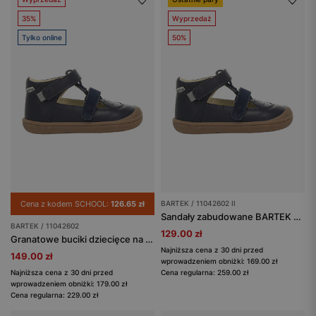
35%
Wyprzedaż
Tylko online
50%
Cena z kodem SCHOOL:
126.65 zł
BARTEK / 11042602 II
Sandały zabudowane BARTEK 11042602 II, granatowy
BARTEK / 11042602
129.00 zł
Granatowe buciki dziecięce na rzepy z gumową podeszwą BARTEK 11042602
Najniższa cena z 30 dni przed
149.00 zł
wprowadzeniem obniżki: 169.00 zł
Najniższa cena z 30 dni przed
Cena regularna: 259.00 zł
wprowadzeniem obniżki: 179.00 zł
Cena regularna: 229.00 zł