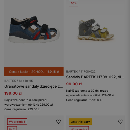
65%
Cena z kodem SCHOOL:
169.15 zł
BARTEK / 11708-022
Sandały BARTEK 11708-022, dla chłopców, szaro-żółty
BARTEK / 84418-65
99.00 zł
Granatowe sandały dziecięce z czerwonymi akcentami BARTEK 84418-65
Najniższa cena z 30 dni przed
199.00 zł
wprowadzeniem obniżki: 129.00 zł
Najniższa cena z 30 dni przed
Cena regularna: 279.00 zł
wprowadzeniem obniżki: 229.00 zł
Cena regularna: 229.00 zł
Wyprzedaż
Ostatnie pary
54%
Wyprzedaż