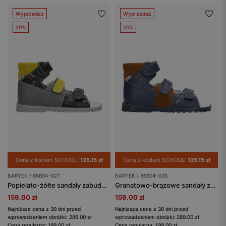
Wyprzedaż
Wyprzedaż
20%
20%
Cena z kodem SCHOOL:
135.15 zł
Cena z kodem SCHOOL:
135.15 zł
BARTEK / 86804-027
BARTEK / 86804-026
Popielato-żółte sandały zabudowane dla chłopca BARTEK 86804-027
Granatowo-brązowe sandały zabudowane BARTEK 86804-026
159.00 zł
159.00 zł
Najniższa cena z 30 dni przed
Najniższa cena z 30 dni przed
wprowadzeniem obniżki: 289.00 zł
wprowadzeniem obniżki: 289.00 zł
Cena regularna: 199.00 zł
Cena regularna: 199.00 zł