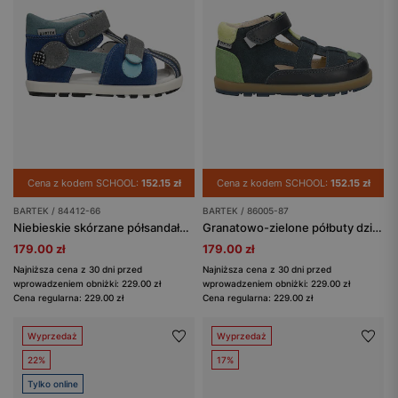
Cena z kodem SCHOOL:
152.15 zł
Cena z kodem SCHOOL:
152.15 zł
BARTEK / 84412-66
BARTEK / 86005-87
Niebieskie skórzane półsandały z popielatymi wstawkami BARTEK 84412-66
Granatowo-zielone półbuty dziecięce z wycięciami BARTEK 86005-87
179.00 zł
179.00 zł
Najniższa cena z 30 dni przed
Najniższa cena z 30 dni przed
wprowadzeniem obniżki: 229.00 zł
wprowadzeniem obniżki: 229.00 zł
Cena regularna: 229.00 zł
Cena regularna: 229.00 zł
Wyprzedaż
Wyprzedaż
22%
17%
Tylko online