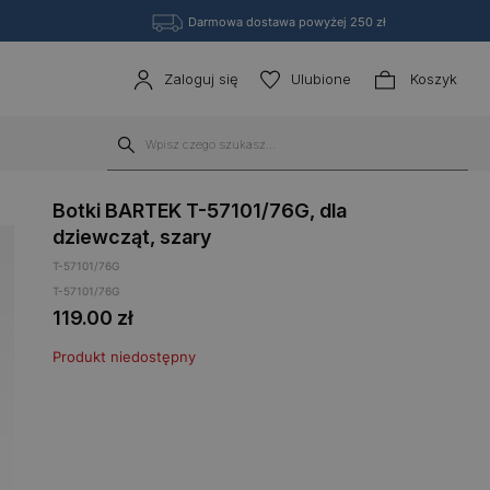
Darmowa dostawa powyżej 250 zł
Zaloguj się
Ulubione
Koszyk
Botki BARTEK T-57101/76G, dla
dziewcząt, szary
T-57101/76G
T-57101/76G
119.00
zł
Produkt niedostępny