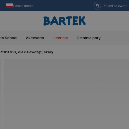
Polska marka
30 dni na zwrot
 to School
Akcesoria
Licencje
Ostatnie pary
7101/76G, dla dziewcząt, szary