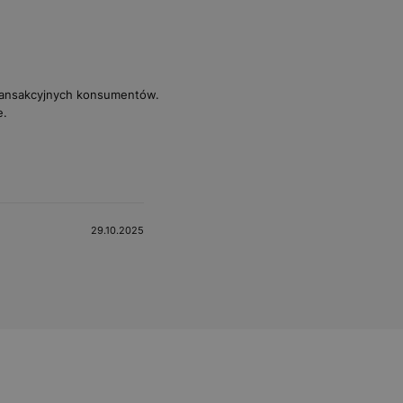
transakcyjnych konsumentów.
e.
29.10.2025