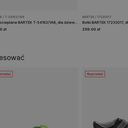
K / T-54162/1A8
BARTEK / 17233017
Botki ocieplane BARTEK T-54162/1A8, dla dziewcząt, szary
Botki BARTEK 17233017, d
0 zł
259.00 zł
resować
rzedaż
Wyprzedaż