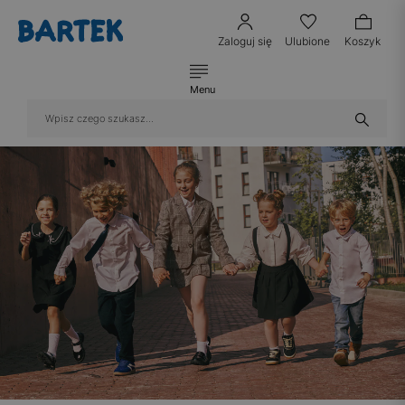
Zaloguj się
Ulubione
Koszyk
Menu