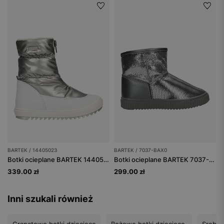
BARTEK / 14405023
BARTEK / 7037-BAX0
Botki ocieplane BARTEK 14405023, dla dziewcząt, srebrno-biały
Botki ocieplane BARTEK 7037-BAX0, dla dziewcząt, srebrny
339.00 zł
299.00 zł
Inni szukali również
Granatowe botki dziecięce
Beżowe botki dziecięce
Srebne