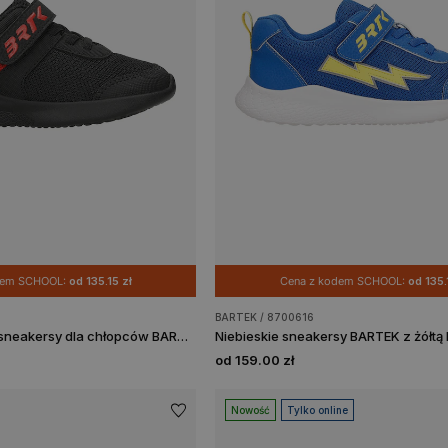
dem SCHOOL:
od 135.15 zł
Cena z kodem SCHOOL:
od 135.
BARTEK / 8700616
Czarno-czerwone sneakersy dla chłopców BARTEK 87003-11
od 159.00 zł
Nowość
Tylko online