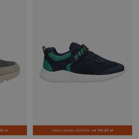
65 zł
Cena z kodem SCHOOL:
od 143.65 zł