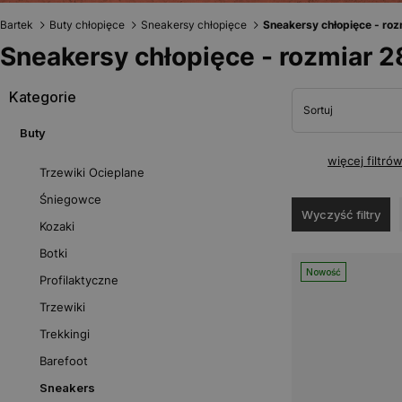
Bartek
Buty chłopięce
Sneakersy chłopięce
Sneakersy chłopięce - roz
Sneakersy chłopięce - rozmiar 2
Kategorie
Sortuj
Buty
więcej filtró
Trzewiki Ocieplane
Śniegowce
Wyczyść filtry
Kozaki
Botki
Nowość
Profilaktyczne
Trzewiki
Trekkingi
Barefoot
Sneakers