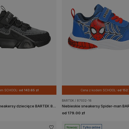
dem SCHOOL:
od 143.65 zł
Cena z kodem SCHOOL:
od 152.
BARTEK / 87032-16
Czarne sportowe sneakersy dziecięce BARTEK 87007-11
od 179.00 zł
Nowość
Tylko online