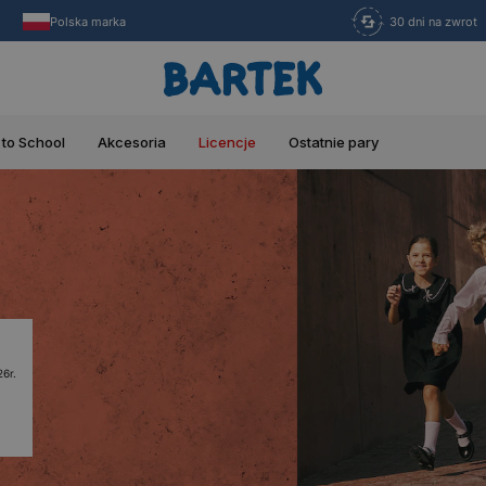
Polska marka
30 dni na zwrot
 to School
Akcesoria
Licencje
Ostatnie pary
6r.