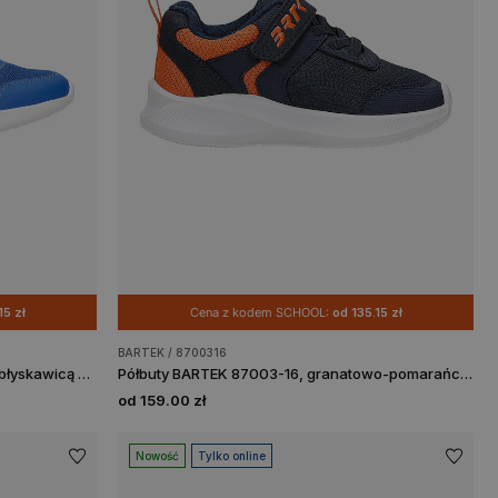
15 zł
Cena z kodem SCHOOL:
od 135.15 zł
BARTEK / 8700316
Niebieskie sneakersy BARTEK z żółtą błyskawicą 87006-16
Półbuty BARTEK 87003-16, granatowo-pomarańczowy
od 159.00 zł
Nowość
Tylko online