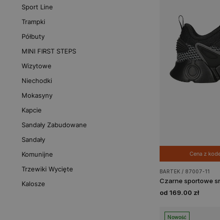
Sport Line
Trampki
Półbuty
MINI FIRST STEPS
Wizytowe
Niechodki
Mokasyny
Kapcie
Sandały Zabudowane
Sandały
Cena z ko
Komunijne
Trzewiki Wycięte
BARTEK / 87007-11
Kalosze
od 169.00 zł
Nowość