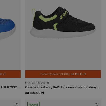
15 zł
Cena z kodem SCHOOL:
od 135.15 zł
BARTEK / 87003-18
Niebieskie sneakersy Spider-man BARTEK 87032-16
Czarne sneakersy BARTEK z neonowymi zielonymi wstawkami 87003-18
od 159.00 zł
Nowość