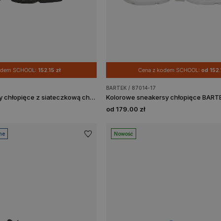
kodem SCHOOL:
152.15 zł
Cena z kodem SCHOOL:
od 152.
BARTEK / 87014-17
Sportowe sneakersy chłopięce z siateczkową cholewką i futurystycznymi detalami BARTEK 87022-17
Kolorowe sneakersy chłopięce BART
od 179.00 zł
ne
Nowość