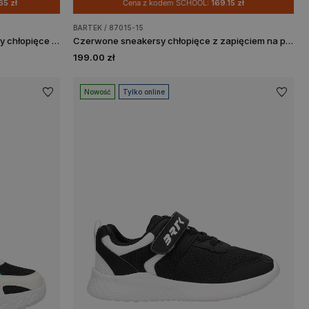
65 zł
Cena z kodem SCHOOL:
169.15 zł
BARTEK / 87015-15
Czarno-szare siateczkowe sneakersy chłopięce z żółtymi elementami BARTEK 87007-18
Czerwone sneakersy chłopięce z zapięciem na pokrętło BARTEK 87015-15
199.00 zł
Nowość
Tylko online