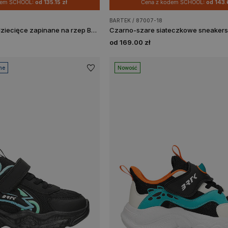
dem SCHOOL:
od 135.15 zł
Cena z kodem SCHOOL:
od 143.
BARTEK / 87007-18
Niebieskie półbuty dziecięce zapinane na rzep BARTEK 87013-46
od 169.00 zł
ne
Nowość