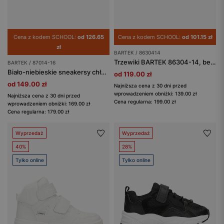
Cena z kodem SCHOOL:
od 126.65
Cena z kodem SCHOOL:
od 101.15 zł
zł
BARTEK / 8630414
Trzewiki BARTEK 86304-14, beżowo-zielony
BARTEK / 87014-16
Biało-niebieskie sneakersy chłopięce BARTEK 87014-16
od 119.00 zł
od 149.00 zł
Najniższa cena z 30 dni przed
wprowadzeniem obniżki: 139.00 zł
Najniższa cena z 30 dni przed
Cena regularna: 199.00 zł
wprowadzeniem obniżki: 169.00 zł
Cena regularna: 179.00 zł
Wyprzedaż
Wyprzedaż
40%
28%
Tylko online
Tylko online