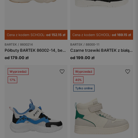
Cena z kodem SCHOOL:
od 152.15 zł
Cena z kodem SCHOOL:
od 169.15 zł
BARTEK / 8600214
BARTEK / 88000-11
Półbuty BARTEK 86002-14, beżowy
Czarne trzewiki BARTEK z białą kontrastową podeszwą 88000-11
od 179.00 zł
od 199.00 zł
Wyprzedaż
Wyprzedaż
17%
40%
Tylko online