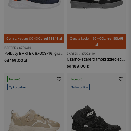
Cena z kodem SCHOOL:
od 135.15 zł
Cena z kodem SCHOOL:
od 160.65
zł
BARTEK / 8700316
Półbuty BARTEK 87003-16, granatowo-pomarańczowy
BARTEK / 87002-10
Czarno-szare trampki dziecięce BARTEK 87002-10
od 159.00 zł
od 189.00 zł
Nowość
Nowość
Tylko online
Tylko online