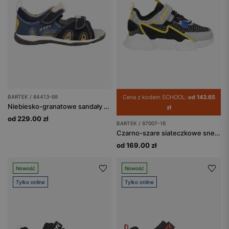
BARTEK / 84413-68
Cena z kodem SCHOOL:
od 143.65
Niebiesko-granatowe sandały dziecięce z żółtymi wstawkami BARTEK 84413-68
zł
od 229.00 zł
BARTEK / 87007-18
Czarno-szare siateczkowe sneakersy chłopięce z żółtymi elementami BARTEK 87007-18
od 169.00 zł
Nowość
Nowość
Tylko online
Tylko online