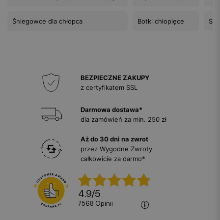
Śniegowce dla chłopca
Botki chłopięce
Sza
BEZPIECZNE ZAKUPY
z certyfikatem SSL
Darmowa dostawa*
dla zamówień za min. 250 zł
Aż do 30 dni na zwrot
przez Wygodne Zwroty
całkowicie za darmo*
4.9
/
5
7568
opinii