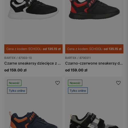
Cena z kodem SCHOOL:
od 135.15 zł
Cena z kodem SCHOOL:
od 135.15 zł
BARTEK / 87003-10
BARTEK / 8700311
Czarne sneakersy dziecięce z białymi wstawkami BARTEK 87003-10
Czarno-czerwone sneakersy dla chłopców BARTEK 87003-11
od 159.00 zł
od 159.00 zł
Nowość
Nowość
Tylko online
Tylko online