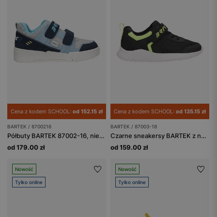
Cena z kodem SCHOOL:
od 152.15 zł
Cena z kodem SCHOOL:
od 135.15 zł
BARTEK / 8700216
BARTEK / 87003-18
Półbuty BARTEK 87002-16, niebiesko-granatowy
Czarne sneakersy BARTEK z neonowymi zielonymi wstawkami 87003-18
od 179.00 zł
od 159.00 zł
Nowość
Nowość
Tylko online
Tylko online