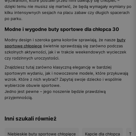
wyzwaniom, które postawi przed nimi bawiący się chłopiec –
dzięki temu nie musisz się martwić, że będą wymagały wymiany po
kilku intensywnych sesjach na placu zabaw czy długich spacerach
po parku.
Modne i wygodne buty sportowe dla chłopca 30
Modny design i szeroka gama kolorów sprawiają, że nasze
buty
sportowe chłopięce
świetnie sprawdzają się zarówno podczas
szkolnych aktywności, jak i w trakcie weekendowych wycieczek
czy rodzinnych uroczystości.
Znajdziesz tutaj zarówno klasyczną elegancję w bardziej
sportowym wydaniu, jak i nowoczesne modele, które przykuwają
wzrok. Które z nich wybrać? Zapytaj swoje dziecko i wspólnie
wybierzcie obuwie sportowe.
Jedno jest pewne – jego noszenie będzie prawdziwą
przyjemnością.
Inni szukali również
Niebieskie buty sportowe chłopięce
Kapcie dla chłopca
Trz