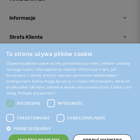
Informacje
Strefa Klienta
Ta strona używa plików cookie
Porady
Używamy plików cookie w celu personalizacji treści, reklam i analizy
naszego ruchu. Udostępniamy również informacje o tym, jak
korzystasz z naszej witryny, naszym partnerom reklamowym i
analitycznym, którzy mogą łączyć je z innymi informacjami, które im
przekazałeś lub które zebrali w wyniku korzystania przez Ciebie z ich
usług.
Polityka prywatności
NIEZBĘDNE
WYDAJNOŚĆ
TARGETOWANIE
FUNKCJONALNOŚĆ
POKAŻ SZCZEGÓŁY
Regulamin sklepu
Polityka prywatności
Ustawienia plików cookies