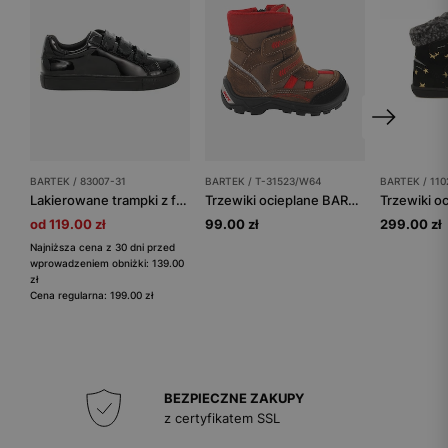
BARTEK / 83007-31
BARTEK / T-31523/W64
BARTEK / 110
Lakierowane trampki z falowanym wykończeniem na zapięciach BARTEK 83007-31
Trzewiki ocieplane BARTEK T-31523/W64, brązowo-czerwony
od 119.00 zł
99.00 zł
299.00 zł
Najniższa cena z 30 dni przed
wprowadzeniem obniżki: 139.00
zł
Cena regularna: 199.00 zł
BEZPIECZNE ZAKUPY
z certyfikatem SSL