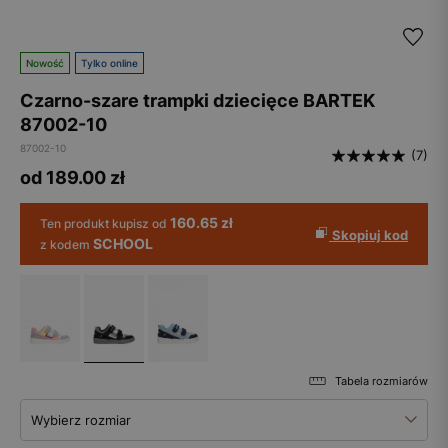
Nowość
Tylko online
Czarno-szare trampki dziecięce BARTEK
87002-10
87002-10
(7)
od 189.00
zł
160.65 zł
Ten produkt kupisz od
Skopiuj kod
SCHOOL
z kodem
Tabela rozmiarów
Wybierz rozmiar