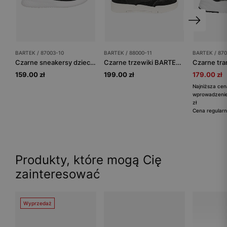
BARTEK / 87003-10
BARTEK / 88000-11
BARTEK / 870
Czarne sneakersy dziecięce z białymi wstawkami BARTEK 87003-10
Czarne trzewiki BARTEK z białą kontrastową podeszwą 88000-11
159.00 zł
199.00 zł
179.00 zł
Najniższa cen
wprowadzenie
zł
Cena regularn
Produkty, które mogą Cię
zainteresować
Wyprzedaż