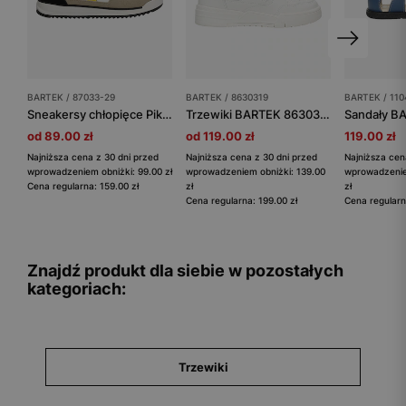
BARTEK / 87033-29
BARTEK / 8630319
BARTEK / 11
Sneakersy chłopięce Pikachu BARTEK 87033-29
Trzewiki BARTEK 86303-19, biały
od 89.00 zł
od 119.00 zł
119.00 zł
Najniższa cena z 30 dni przed
Najniższa cena z 30 dni przed
Najniższa cen
wprowadzeniem obniżki: 99.00 zł
wprowadzeniem obniżki: 139.00
wprowadzenie
Cena regularna: 159.00 zł
zł
zł
Cena regularna: 199.00 zł
Cena regularn
Znajdź produkt dla siebie w pozostałych
kategoriach:
Trzewiki