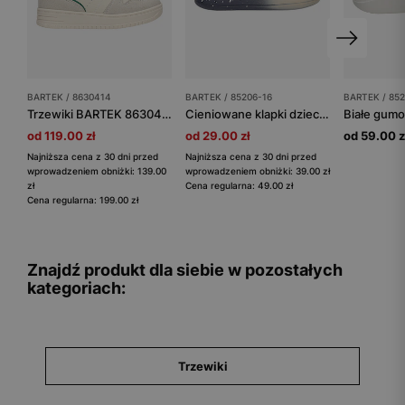
BARTEK / 8630414
BARTEK / 85206-16
BARTEK / 852
Trzewiki BARTEK 86304-14, beżowo-zielony
Cieniowane klapki dziecięce basenowe granatowo-beżowe BARTEK 85206-16
od 119.00 zł
od 29.00 zł
od 59.00 z
Najniższa cena z 30 dni przed
Najniższa cena z 30 dni przed
wprowadzeniem obniżki: 139.00
wprowadzeniem obniżki: 39.00 zł
zł
Cena regularna: 49.00 zł
Cena regularna: 199.00 zł
Znajdź produkt dla siebie w pozostałych
kategoriach:
Trzewiki