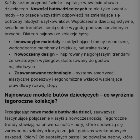
Każdy sezon przynosi świeże inspiracje w świecie obuwia
dziecięcego.
Nowości butów dziecięcych
to nie tylko kwestia
mody – to przede wszystkim odpowiedź na zmieniające się
potrzeby młodych użytkowników. Współczesne dzieci są aktywne,
świadome trendów i cenią sobie wygodę podczas codziennych
przygód. Dlatego najnowsze kolekcje łączą:
Innowacyjne materiały
– oddychające tkaniny techniczne,
wodoodporne membrany i miękkie, naturalne skóry
Nowoczesny design
– inspirowany najgorętszymi trendami
ze światowych wybiegów, dostosowany do gustów
najmłodszych
Zaawansowane technologie
– systemy amortyzacji,
elastyczne podeszwy i ergonomiczne wkładki wspierające
prawidłowy rozwój stopy
Najnowsze modele butów dziecięcych – co wyróżnia
tegoroczne kolekcje?
Przeglądając
nowe modele butów dla dzieci
, zauważysz
fascynujące połączenie klasyki z nowoczesnością. Tegoroczne
trendy stawiają na uniwersalność – buty, które sprawdzą się
zarówno na szkolnym korytarzu, jak i podczas weekendowych
eskapad. Kolory? Od subtelnych pasteli po odważne neony, które