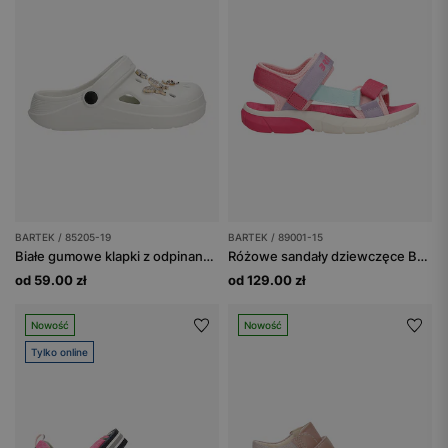
BARTEK / 85205-19
BARTEK / 89001-15
Białe gumowe klapki z odpinanymi ozdobami
Różowe sandały dziewczęce BARTEK z fioletowymi i niebieskimi paskami 89001-15
od 59.00 zł
od 129.00 zł
Nowość
Nowość
Tylko online