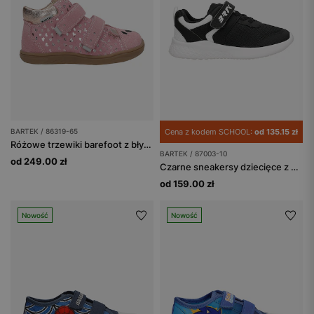
BARTEK / 86319-65
Cena z kodem SCHOOL:
od 135.15 zł
Różowe trzewiki barefoot z błyszczącymi serduszkami BAREFOOT 86319-65
BARTEK / 87003-10
od 249.00 zł
Czarne sneakersy dziecięce z białymi wstawkami BARTEK 87003-10
od 159.00 zł
Nowość
Nowość