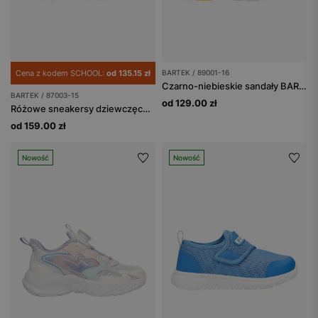
Cena z kodem SCHOOL:
od 135.15 zł
BARTEK / 89001-16
Czarno-niebieskie sandały BARTEK z żółtymi elementami 89001-16
BARTEK / 87003-15
od 129.00 zł
Różowe sneakersy dziewczęce BARTEK 87003-15
od 159.00 zł
Nowość
Nowość