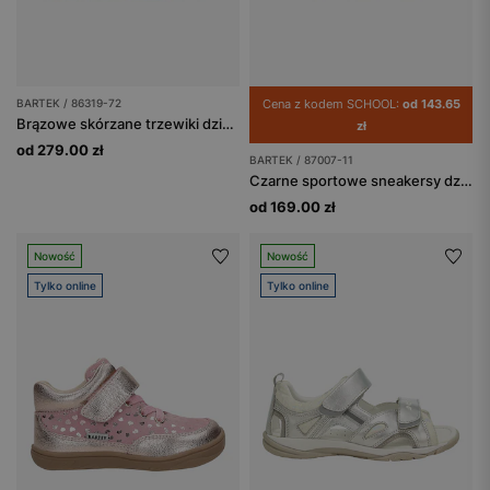
BARTEK / 86319-72
Cena z kodem SCHOOL:
od 143.65
Brązowe skórzane trzewiki dziecięce barefoot z misiem
zł
od 279.00 zł
BARTEK / 87007-11
Czarne sportowe sneakersy dziecięce BARTEK 87007-11
od 169.00 zł
Nowość
Nowość
Tylko online
Tylko online