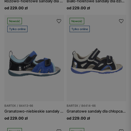
Różowo-fioletowe sandały dla dziewczynki zapinane na rzepy BARTEK 84413-85
Biało-fioletowe sandały dla dziewczynki BARTEK 84414-67
od 229.00 zł
od 229.00 zł
Nowość
Nowość
Tylko online
Tylko online
BARTEK / 84413-66
BARTEK / 84414-66
Granatowo-niebieskie sandały chłopięce BARTEK 84413-66
Granatowe sandały dla chłopca z niebieskimi wstawkami BARTEK 84414-66
od 229.00 zł
od 229.00 zł