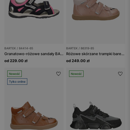
BARTEK / 84414-65
BARTEK / 86319-85
Granatowo-różowe sandały BARTEK 84414-65 zapinane na rzepy
Różowe skórzane trampki barefoot dla dziewczynki
od 229.00 zł
od 249.00 zł
Nowość
Nowość
Tylko online