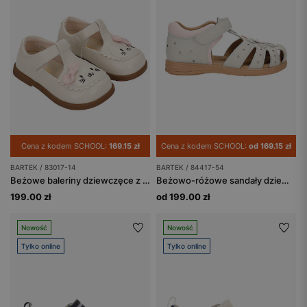
Cena z kodem SCHOOL:
169.15 zł
Cena z kodem SCHOOL:
od 169.15 zł
BARTEK / 83017-14
BARTEK / 84417-54
Beżowe baleriny dziewczęce z kotkiem BARTEK 83017-14
Beżowo-różowe sandały dziewczęce z motywem kwiatowym BARTEK 84417-54
199.00 zł
od 199.00 zł
Nowość
Nowość
Tylko online
Tylko online