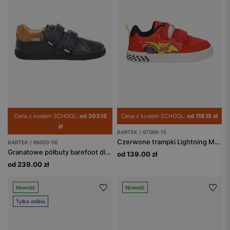
Cena z kodem SCHOOL:
od 203.15
Cena z kodem SCHOOL:
od 118.15 zł
zł
BARTEK / 87068-15
Czerwone trampki Lightning McQueen BARTEK 87068-15
BARTEK / 86003-56
Granatowe półbuty barefoot dla dzieci BARTEK 86003-56
od 139.00 zł
od 239.00 zł
Nowość
Nowość
Tylko online