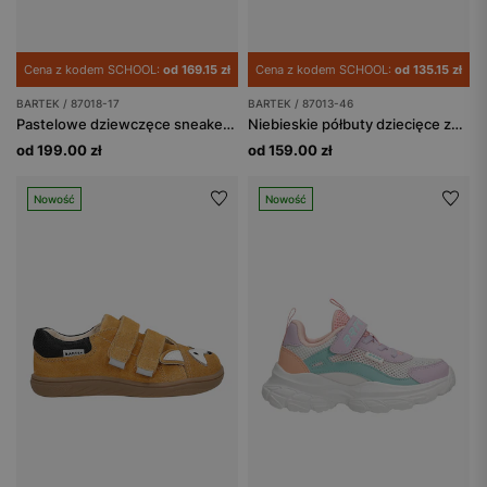
Cena z kodem SCHOOL:
od 169.15 zł
Cena z kodem SCHOOL:
od 135.15 zł
BARTEK / 87018-17
BARTEK / 87013-46
Pastelowe dziewczęce sneakersy z zapięciem na pokrętło BARTEK 87018-17
Niebieskie półbuty dziecięce zapinane na rzep BARTEK 87013-46
od 199.00 zł
od 159.00 zł
Nowość
Nowość