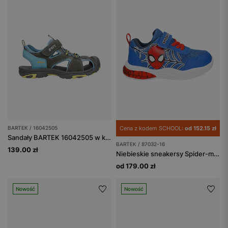
BARTEK / 16042505
Cena z kodem SCHOOL:
od 152.15 zł
Sandały BARTEK 16042505 w kolorze szaro-niebieskim z żółtymi akcentami
BARTEK / 87032-16
139.00 zł
Niebieskie sneakersy Spider-man BARTEK 87032-16
od 179.00 zł
Nowość
Nowość