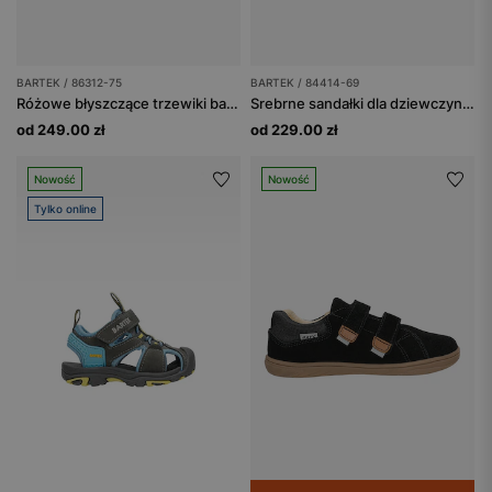
BARTEK / 86312-75
BARTEK / 84414-69
Różowe błyszczące trzewiki barefoot z serduszkami BARTEK 86312-75
Srebrne sandałki dla dziewczynki BARTEK 84414-69
od 249.00 zł
od 229.00 zł
Nowość
Nowość
Tylko online