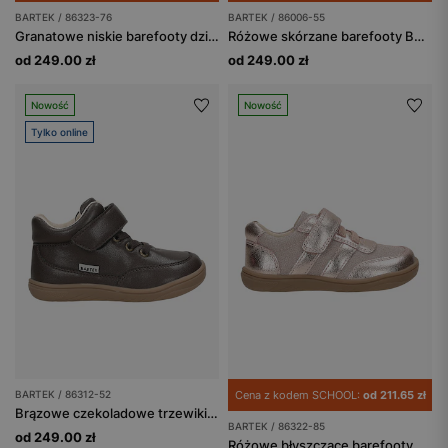
BARTEK / 86323-76
BARTEK / 86006-55
Granatowe niskie barefooty dziewczęce z aplikacją w serduszka BARTEK 86323-76
Różowe skórzane barefooty BARTEK z misiem na nosku 86006-55
od 249.00 zł
od 249.00 zł
Nowość
Nowość
Tylko online
BARTEK / 86312-52
Cena z kodem SCHOOL:
od 211.65 zł
Brązowe czekoladowe trzewiki dziecięce barefoot BARTEK 86312-52
BARTEK / 86322-85
od 249.00 zł
Różowe błyszczące barefooty dziewczęce BARTEK 86322-85