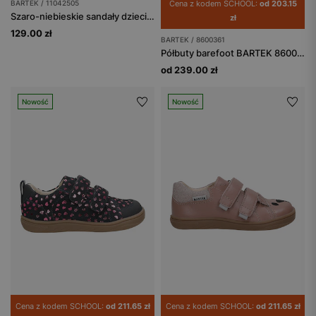
BARTEK / 11042505
Cena z kodem SCHOOL:
od 203.15
Szaro-niebieskie sandały dziecięce sportowe z rzepem BARTEK 11042505
zł
129.00 zł
BARTEK / 8600361
Półbuty barefoot BARTEK 86003-61, czarno-brązowy
od 239.00 zł
Nowość
Nowość
Cena z kodem SCHOOL:
od 211.65 zł
Cena z kodem SCHOOL:
od 211.65 zł