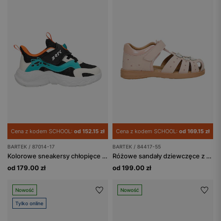
Cena z kodem SCHOOL:
od 152.15 zł
Cena z kodem SCHOOL:
od 169.15 zł
BARTEK / 87014-17
BARTEK / 84417-55
Kolorowe sneakersy chłopięce BARTEK 87014-17
Różowe sandały dziewczęce z aplikacją w kwiaty z dwoiny foliowanej
od 179.00 zł
od 199.00 zł
Nowość
Nowość
Tylko online