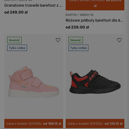
Cena z kodem SCHOOL:
od 203.15
Granatowe trzewiki barefoot z liskiem BARTEK 86318-66
zł
od 249.00 zł
BARTEK / 86003-55
Różowe półbuty barefoot dla dziewczynki ze złotym zapiętkiem BARTEK 86003-55
od 239.00 zł
Nowość
Nowość
Tylko online
Tylko online
Cena z kodem SCHOOL:
od 169.15 zł
Cena z kodem SCHOOL:
od 135.15 zł