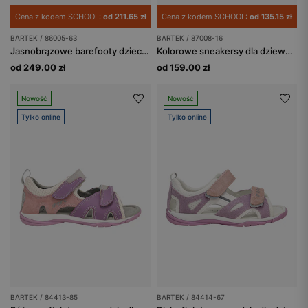
Cena z kodem SCHOOL:
od 211.65 zł
Cena z kodem SCHOOL:
od 135.15 zł
BARTEK / 86005-63
BARTEK / 87008-16
Jasnobrązowe barefooty dziecięce z liskiem BARTEK 86005-63
Kolorowe sneakersy dla dziewczynki na masywnej podeszwie BARTEK 87008-16
od 249.00 zł
od 159.00 zł
Nowość
Nowość
Tylko online
Tylko online
BARTEK / 84413-85
BARTEK / 84414-67