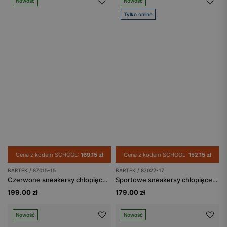
Nowość
Nowość
Tylko online
Cena z kodem SCHOOL:
169.15 zł
Cena z kodem SCHOOL:
152.15 zł
BARTEK / 87015-15
BARTEK / 87022-17
Czerwone sneakersy chłopięce z zapięciem na pokrętło BARTEK 87015-15
Sportowe sneakersy chłopięce z siateczkową cholewką i futurystycznymi detalami BARTEK 87022-17
199.00 zł
179.00 zł
Nowość
Nowość