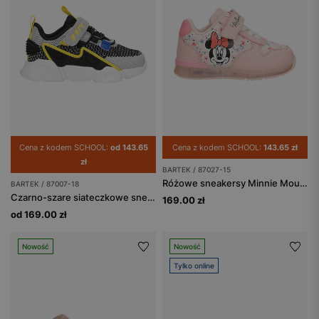
Cena z kodem SCHOOL:
od 143.65
Cena z kodem SCHOOL:
143.65 zł
zł
BARTEK / 87027-15
Różowe sneakersy Minnie Mouse ze świecącą podeszwą BARTEK 87027-15
BARTEK / 87007-18
Czarno-szare siateczkowe sneakersy chłopięce z żółtymi elementami BARTEK 87007-18
169.00 zł
od 169.00 zł
Nowość
Nowość
Tylko online