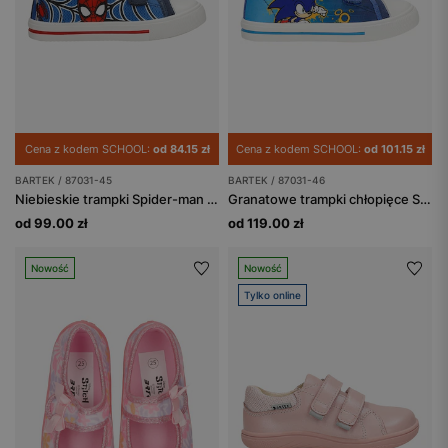
Cena z kodem SCHOOL:
od 84.15 zł
Cena z kodem SCHOOL:
od 101.15 zł
BARTEK / 87031-45
BARTEK / 87031-46
Niebieskie trampki Spider-man BARTEK 87031-45
Granatowe trampki chłopięce Sonic BARTEK 87031-46
od 99.00 zł
od 119.00 zł
Nowość
Nowość
Tylko online