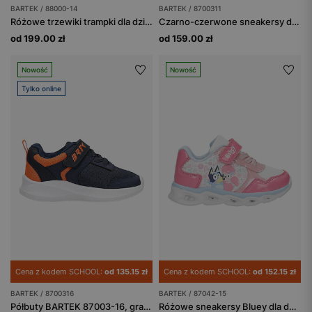
BARTEK / 88000-14
BARTEK / 8700311
Różowe trzewiki trampki dla dziewczynki BARTEK 88000-14
Czarno-czerwone sneakersy dla chłopców BARTEK 87003-11
od 199.00 zł
od 159.00 zł
Nowość
Nowość
Tylko online
Cena z kodem SCHOOL:
od 135.15 zł
Cena z kodem SCHOOL:
od 152.15 zł
BARTEK / 8700316
BARTEK / 87042-15
Półbuty BARTEK 87003-16, granatowo-pomarańczowy
Różowe sneakersy Bluey dla dziewczynki BARTEK 87042-15