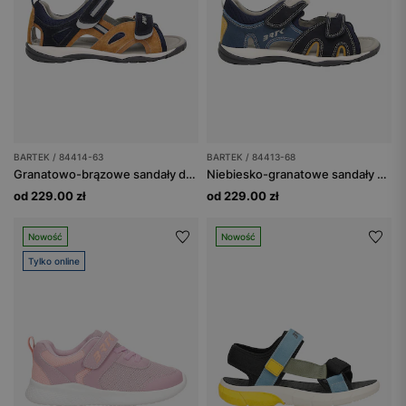
BARTEK / 84414-63
BARTEK / 84413-68
Granatowo-brązowe sandały dziecięce z naturalnej skóry BARTEK 84414-63
Niebiesko-granatowe sandały dziecięce z żółtymi wstawkami BARTEK 84413-68
od 229.00 zł
od 229.00 zł
Nowość
Nowość
Tylko online