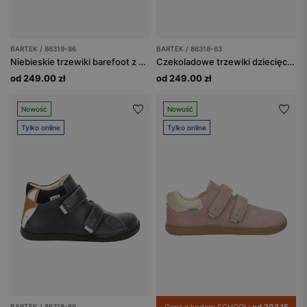
BARTEK / 86319-86
BARTEK / 86318-63
Niebieskie trzewiki barefoot z misiem na noskach BARTEK 86319-86
Czekoladowe trzewiki dziecięce z liskiem BARTEK 86318-63
od 249.00 zł
od 249.00 zł
Nowość
Nowość
Tylko online
Tylko online
BARTEK / 86318-66