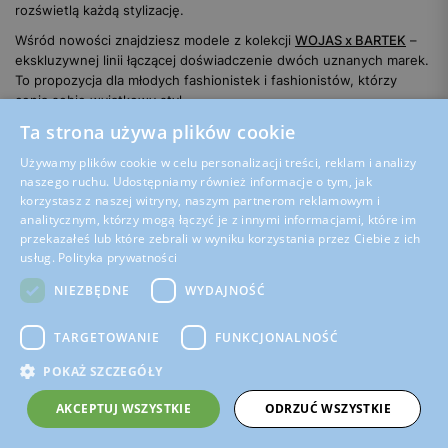
rozświetlą każdą stylizację.
Wśród nowości znajdziesz modele z kolekcji
WOJAS x BARTEK
–
ekskluzywnej linii łączącej doświadczenie dwóch uznanych marek.
To propozycja dla młodych fashionistek i fashionistów, którzy
cenią sobie wyjątkowy styl.
Ta strona używa plików cookie
Buty dziecięce sezon 2024 – technologie, które
zachwycają
Używamy plików cookie w celu personalizacji treści, reklam i analizy
naszego ruchu. Udostępniamy również informacje o tym, jak
Najnowsze buty dziecięce
to prawdziwe cuda techniki
korzystasz z naszej witryny, naszym partnerom reklamowym i
obuwniczej. Wykorzystują rozwiązania, które jeszcze kilka lat temu
analitycznym, którzy mogą łączyć je z innymi informacjami, które im
wydawały się futurystyczne. System
WATERPROOF
zapewnia
przekazałeś lub które zebrali w wyniku korzystania przez Ciebie z ich
stopom suchość nawet podczas najbardziej deszczowych dni, a
usług.
Polityka prywatności
specjalne membrany pozwalają skórze oddychać.
NIEZBĘDNE
WYDAJNOŚĆ
Dla najmłodszych odkrywców świata przygotowano kolekcję
Mini
First Steps
, która wspiera pierwsze kroki malucha. Te
nowe buty
TARGETOWANIE
FUNKCJONALNOŚĆ
dla najmłodszych
charakteryzują się wyjątkowo miękką
konstrukcją i elastyczną podeszwą, która pozwala stopie
POKAŻ SZCZEGÓŁY
pracować naturalnie.
AKCEPTUJ WSZYSTKIE
ODRZUĆ WSZYSTKIE
Nowości obuwnicze dla aktywnych dzieci