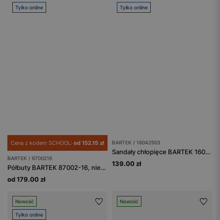
Tylko online
Tylko online
Cena z kodem SCHOOL:
od 152.15 zł
BARTEK / 16042503
Sandały chłopięce BARTEK 16042503 granatowe, zapinane na rzepy
BARTEK / 8700216
139.00 zł
Półbuty BARTEK 87002-16, niebiesko-granatowy
od 179.00 zł
Nowość
Nowość
Tylko online