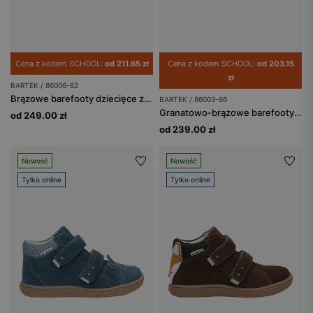
Cena z kodem SCHOOL:
od 211.65 zł
Cena z kodem SCHOOL:
od 203.15
zł
BARTEK / 86006-62
Brązowe barefooty dziecięce z misiem na nosku BARTEK 86006-62
BARTEK / 86003-66
Granatowo-brązowe barefooty z odblaskami BARTEK 86003-66
od 249.00 zł
od 239.00 zł
Nowość
Nowość
Tylko online
Tylko online