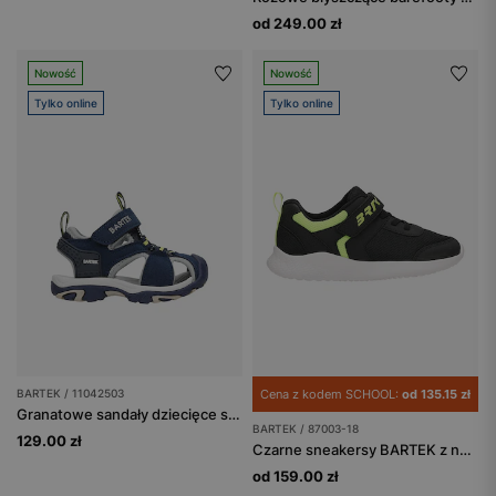
od 249.00 zł
Nowość
Nowość
Tylko online
Tylko online
BARTEK / 11042503
Cena z kodem SCHOOL:
od 135.15 zł
Granatowe sandały dziecięce sportowe z zapięciem na rzep BARTEK 11042503
BARTEK / 87003-18
129.00 zł
Czarne sneakersy BARTEK z neonowymi zielonymi wstawkami 87003-18
od 159.00 zł