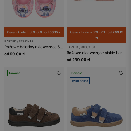
Cena z kodem SCHOOL:
od 50.15 zł
Cena z kodem SCHOOL:
od 203.15
zł
BARTEK / 87853-45
Różowe baleriny dziewczęce Stitch BARTEK 87853-45
BARTEK / 86003-58
Różowe dziewczęce niskie barefooty BARTEK 86003-58
od 59.00 zł
od 239.00 zł
Nowość
Nowość
Tylko online