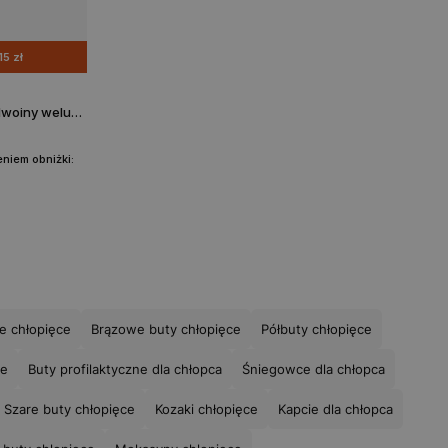
15 zł
Granatowe mokasyny dla chłopca z dwoiny welurowej BARTEK 87801-66
niem obniżki:
ne chłopięce
Brązowe buty chłopięce
Półbuty chłopięce
ce
Buty profilaktyczne dla chłopca
Śniegowce dla chłopca
Szare buty chłopięce
Kozaki chłopięce
Kapcie dla chłopca