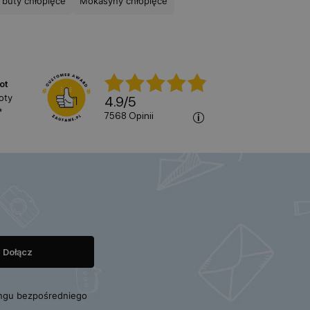
buty chłopięce
Mokasyny chłopięce
ot
oty
4.9
/
5
*
7568
opinii
ngu bezpośredniego