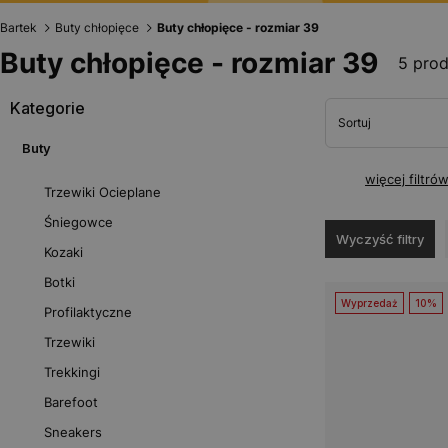
Bartek
Buty chłopięce
Buty chłopięce - rozmiar 39
Buty chłopięce - rozmiar 39
5 pro
Kategorie
Sortuj
Buty
więcej filtró
Trzewiki Ocieplane
Śniegowce
Wyczyść filtry
Kozaki
Botki
Wyprzedaż
10%
Profilaktyczne
Trzewiki
Trekkingi
Barefoot
Sneakers