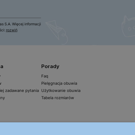
 S.A. Więcej informacji
ści:
rozwiń
ta
Porady
y
Faq
w
Pielęgnacja obuwia
iej zadawane pytania
Użytkowanie obuwia
iny
Tabela rozmiarów