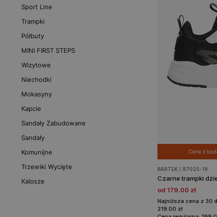
Sport Line
Trampki
Półbuty
MINI FIRST STEPS
Wizytowe
Niechodki
Mokasyny
Kapcie
Sandały Zabudowane
Sandały
Cena z ko
Komunijne
Trzewiki Wycięte
BARTEK / 87025-19
Kalosze
od 179.00 zł
Najniższa cena z 30 
219.00 zł
Cena regularna: 199.0