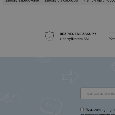
Sandały zabudowane
Sandały dla chłopców
Trampki dla chłopc
BEZPIECZNE ZAKUPY
z certyfikatem SSL
Wyrażam zgodę na
za pośrednictwem poc