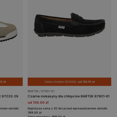
5 zł
Cena z kodem SCHOOL:
od 135.15 zł
BARTEK / 87801-61
K 87033-29
Czarne mokasyny dla chłopców BARTEK 87801-61
od 159.00 zł
niem obniżki:
Najniższa cena z 30 dni przed wprowadzeniem obniżki:
199.00 zł
Cena regularna: 199.00 zł