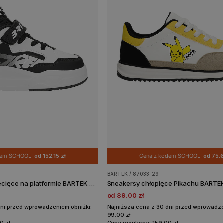
dem SCHOOL:
od 152.15 zł
Cena z kodem SCHOOL:
od 75.6
BARTEK / 87033-29
Czarne trampki dziecięce na platformie BARTEK 87025-19
Sneakersy chłopięce Pikachu BARTE
od 89.00 zł
dni przed wprowadzeniem obniżki:
Najniższa cena z 30 dni przed wprowadze
99.00 zł
0 zł
Cena regularna: 159.00 zł