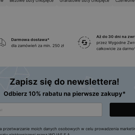
ów
Beżowe buty chłopięce
Granatowe buty chłopięce
Czerwone 
Aż do 30 dni na zwr
Darmowa dostawa*
przez Wygodne Zwr
dla zamówień za min. 250 zł
całkowicie za darmo
Zapisz się do newslettera!
Odbierz 10% rabatu na pierwsze zakupy*
 przetwarzanie moich danych osobowych w celu prowadzenia marketi
zty elektronicznej przez WOJAS S.A.