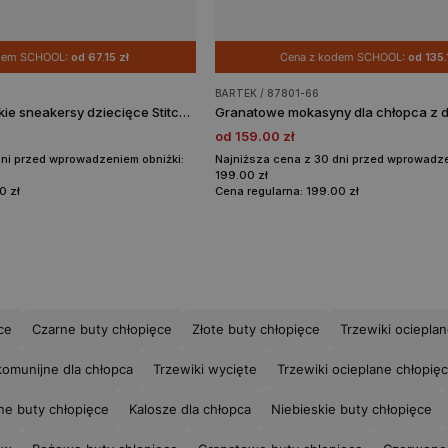
odem SCHOOL:
od 67.15 zł
Cena z kodem SCHOOL:
od 135.
BARTEK / 87801-66
Granatowo-niebieskie sneakersy dziecięce Stitch BARTEK 87033-26
od 159.00 zł
dni przed wprowadzeniem obniżki:
Najniższa cena z 30 dni przed wprowadze
199.00 zł
0 zł
Cena regularna: 199.00 zł
ce
Czarne buty chłopięce
Złote buty chłopięce
Trzewiki ociepla
komunijne dla chłopca
Trzewiki wycięte
Trzewiki ocieplane chłopię
ne buty chłopięce
Kalosze dla chłopca
Niebieskie buty chłopięce