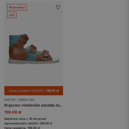
Wyprzedaż
20%
Cena z kodem SCHOOL:
135.15 zł
BARTEK / 86804-025
Brązowo-niebieskie sandały zabudowane z łączonych skór BARTEK 86804-025
159.00 zł
Najniższa cena z 30 dni przed
wprowadzeniem obniżki: 289.00 zł
Cena regularna: 199.00 zł