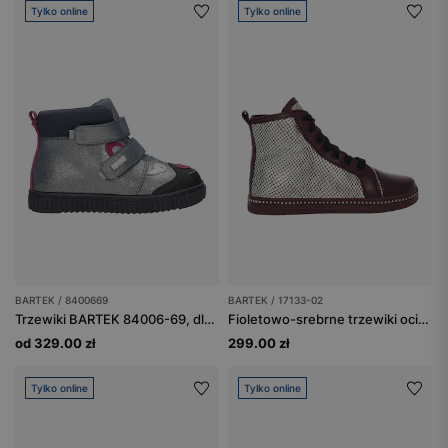
Tylko online
Tylko online
BARTEK / 8400669
BARTEK / 17133-02
Trzewiki BARTEK 84006-69, dla dziewcząt, srebrny + czarny
Fioletowo-srebrne trzewiki ocieplane BARTEK typu trampki 17133-02
od 329.00 zł
299.00 zł
Tylko online
Tylko online