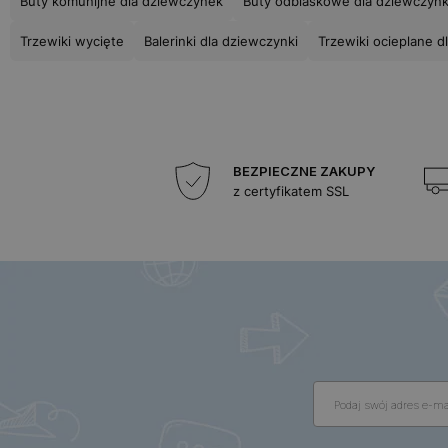
Buty komunijne dla dziewczynek
Buty odblaskowe dla dziewczynk
Trzewiki wycięte
Balerinki dla dziewczynki
Trzewiki ocieplane d
BEZPIECZNE ZAKUPY
z certyfikatem SSL