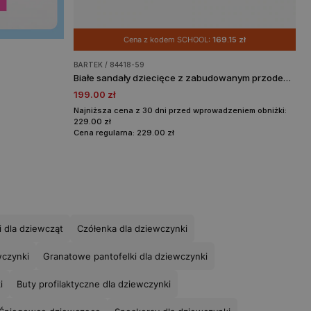
Cena z kodem SCHOOL:
169.15 zł
BARTEK / 84418-59
Białe sandały dziecięce z zabudowanym przodem BARTEK 84418-59
199.00 zł
Najniższa cena z 30 dni przed wprowadzeniem obniżki:
229.00 zł
Cena regularna: 229.00 zł
 dla dziewcząt
Czółenka dla dziewczynki
wczynki
Granatowe pantofelki dla dziewczynki
i
Buty profilaktyczne dla dziewczynki