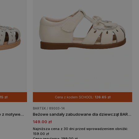
15 zł
Cena z kodem SCHOOL:
126.65 zł
BARTEK / 89003-14
Beżowo-różowe sandały dziewczęce z motywem kwiatowym BARTEK 84417-54
Beżowe sandały zabudowane dla dziewcząt BARTEK 89003-14
149.00 zł
Najniższa cena z 30 dni przed wprowadzeniem obniżki:
159.00 zł
Cena regularna: 199.00 zł