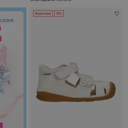
Wyprzedaż
13%