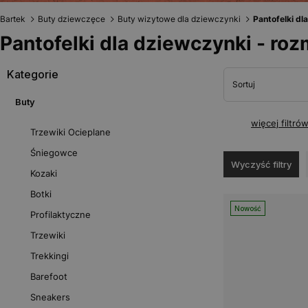
Bartek
Buty dziewczęce
Buty wizytowe dla dziewczynki
Pantofelki dl
Pantofelki dla dziewczynki - roz
Kategorie
Sortuj
Buty
więcej filtró
Trzewiki Ocieplane
Śniegowce
Wyczyść filtry
Kozaki
Botki
Nowość
Profilaktyczne
Trzewiki
Trekkingi
Barefoot
Sneakers