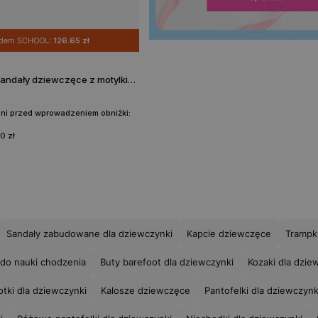
odem SCHOOL:
126.65 zł
Różowe wizytowe sandały dziewczęce z motylkiem
dni przed wprowadzeniem obniżki:
0 zł
Sandały zabudowane dla dziewczynki
Kapcie dziewczęce
Trampki
 do nauki chodzenia
Buty barefoot dla dziewczynki
Kozaki dla dzie
otki dla dziewczynki
Kalosze dziewczęce
Pantofelki dla dziewczynk