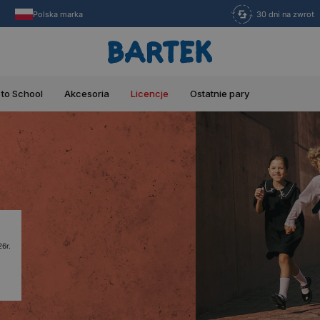
Polska marka
30 dni na zwrot
 to School
Akcesoria
Licencje
Ostatnie pary
6r.