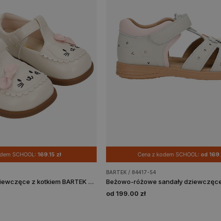
odem SCHOOL:
169.15 zł
Cena z kodem SCHOOL:
od 169.
BARTEK / 84417-54
Beżowe baleriny dziewczęce z kotkiem BARTEK 83017-14
od 199.00 zł