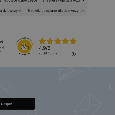
Śniegowce dziewczęce
Sneakersy dla dziewczynki
la dziewczynki
Trzewiki ocieplane dla dziewczynek
ot
oty
4.9
/
5
*
7568
opinii