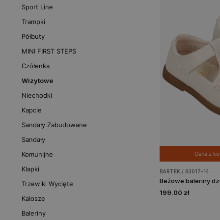
Sport Line
Trampki
Półbuty
MINI FIRST STEPS
Czółenka
Wizytowe
Niechodki
Kapcie
Sandały Zabudowane
Sandały
Cena z k
Komunijne
Klapki
BARTEK / 83017-14
Trzewiki Wycięte
199.00 zł
Kalosze
Baleriny