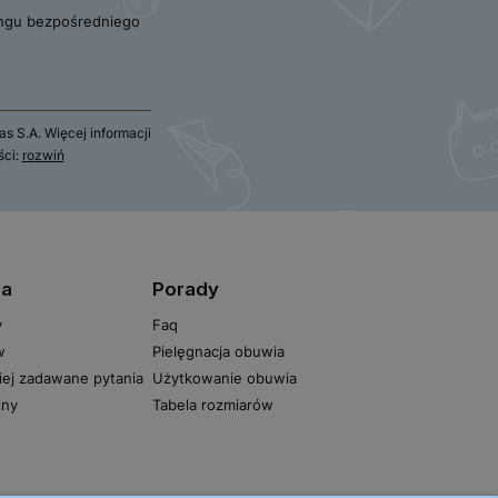
ngu bezpośredniego
 S.A. Więcej informacji
ści:
rozwiń
ta
Porady
y
Faq
w
Pielęgnacja obuwia
iej zadawane pytania
Użytkowanie obuwia
iny
Tabela rozmiarów