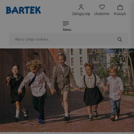
Zaloguj się
Ulubione
Koszyk
Menu