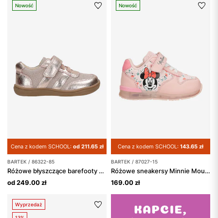
Nowość
Nowość
Cena z kodem SCHOOL:
od 211.65 zł
Cena z kodem SCHOOL:
143.65 zł
BARTEK / 86322-85
BARTEK / 87027-15
Różowe błyszczące barefooty dziewczęce BARTEK 86322-85
Różowe sneakersy Minnie Mouse ze świecącą podeszwą BARTEK 87027-15
od 249.00 zł
169.00 zł
Wyprzedaż
13%