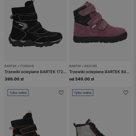
BARTEK / 17292018
BARTEK / 8401185
Trzewiki ocieplane BARTEK 17292018, czarno-szary
Trzewiki ocieplane BARTEK 84011-85, dla dziewcząt, różowo-czarne
399.00 zł
od 349.00 zł
Tylko online
Tylko online