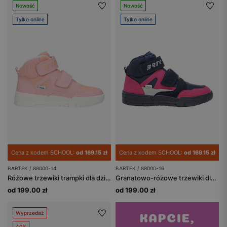
Nowość
Nowość
Tylko online
Tylko online
Cena z kodem SCHOOL:
od 169.15 zł
Cena z kodem SCHOOL:
od 169.15 zł
BARTEK / 88000-14
BARTEK / 88000-16
Różowe trzewiki trampki dla dziewczynki BARTEK 88000-14
Granatowo-różowe trzewiki dla dziewczynki z mikrofibry i materiału tekstylnego BARTEK 88000-16
od 199.00 zł
od 199.00 zł
Wyprzedaż
40%