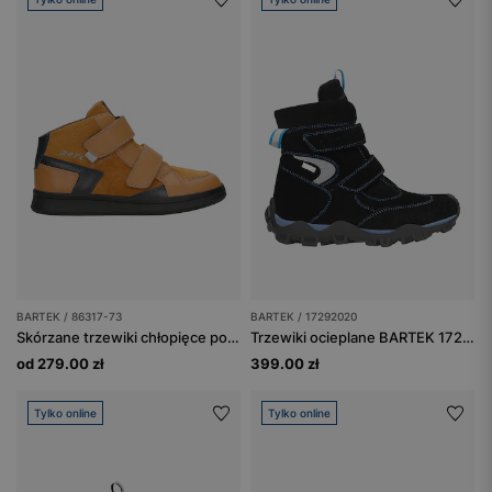
BARTEK / 86317-73
BARTEK / 17292020
Skórzane trzewiki chłopięce ponad kostkę BARTEK 86317-73
Trzewiki ocieplane BARTEK 17292020, czarno-niebieskie
od 279.00 zł
399.00 zł
Tylko online
Tylko online