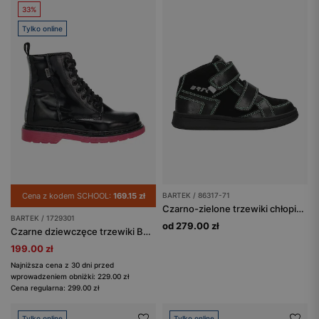
33%
Tylko online
Cena z kodem SCHOOL:
169.15 zł
BARTEK / 86317-71
Czarno-zielone trzewiki chłopięce zapinane na rzep BARTEK 86317-71
BARTEK / 1729301
od 279.00 zł
Czarne dziewczęce trzewiki BARTEK z różową podeszwą 1729301
199.00 zł
Najniższa cena z 30 dni przed
wprowadzeniem obniżki: 229.00 zł
Cena regularna: 299.00 zł
Tylko online
Tylko online