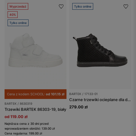
Wyprzedaż
Tylko online
40%
Tylko online
Cena z kodem SCHOOL:
od 101.15 zł
BARTEK / 17133-01
Czarne trzewiki ocieplane dla dziewczynki z łączonych skór BARTEK 17133-01
BARTEK / 8630319
279.00 zł
Trzewiki BARTEK 86303-19, biały
od 119.00 zł
Najniższa cena z 30 dni przed
wprowadzeniem obniżki: 139.00 zł
Cena regularna: 199.00 zł