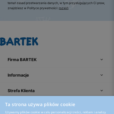
temat zasad przetwarzania danych, w tym przysługujących Ci praw,
znajdziesz w Polityce prywatności:
rozwiń
Firma BARTEK
Informacje
Strefa Klienta
Ta strona używa plików cookie
Porady
Używamy plików cookie w celu personalizacji treści, reklam i analizy