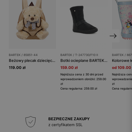
BARTEK / 85851-44
BARTEK / T-247730/F10 II
BARTEK / 867
Beżowy plecak dziecięcy z misiem pluszowym 2w1 BARTEK 85851-44
Botki ocieplane BARTEK T-247730/F10 II, dla dziewcząt, czarny
119.00 zł
159.00 zł
od 109.00 
Najniższa cena z 30 dni przed
Najniższa cen
wprowadzeniem obniżki: 259.00
wprowadzenie
zł
zł
Cena regularna: 259.00 zł
Cena regularn
BEZPIECZNE ZAKUPY
z certyfikatem SSL