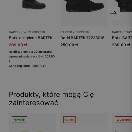
BARTEK / W-742980/F10
BARTEK / 17233018
BARTEK / 14
Botki ocieplane BARTEK W-742980/F10, dla dziewcząt, czarny
Botki BARTEK 17233018, dla dziewcząt, czarny
209.00 zł
259.00 zł
239.00 zł
Najniższa cena z 30 dni przed
wprowadzeniem obniżki: 209.00
zł
Cena regularna: 359.00 zł
Produkty, które mogą Cię
zainteresować
Nowości
Outlet
Wyprzeda