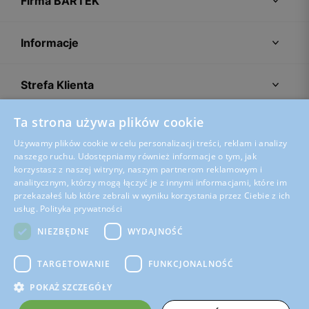
Firma BARTEK
Informacje
Strefa Klienta
Ta strona używa plików cookie
Porady
Używamy plików cookie w celu personalizacji treści, reklam i analizy
naszego ruchu. Udostępniamy również informacje o tym, jak
korzystasz z naszej witryny, naszym partnerom reklamowym i
analitycznym, którzy mogą łączyć je z innymi informacjami, które im
przekazałeś lub które zebrali w wyniku korzystania przez Ciebie z ich
usług.
Polityka prywatności
NIEZBĘDNE
WYDAJNOŚĆ
TARGETOWANIE
FUNKCJONALNOŚĆ
POKAŻ SZCZEGÓŁY
Regulamin sklepu
Polityka prywatności
Ustawienia plików cookies