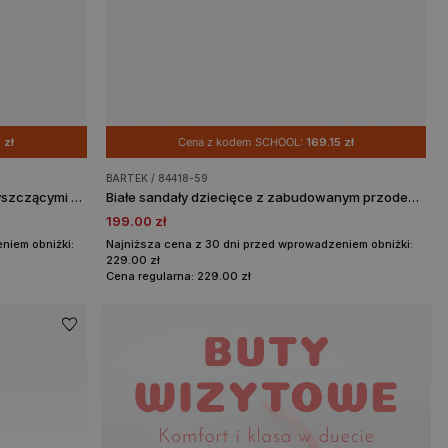
 zł
Cena z kodem SCHOOL:
169.15 zł
BARTEK / 84418-59
Różowe półsandały dziewczęce z błyszczącymi serduszkami BARTEK 86005-85
Białe sandały dziecięce z zabudowanym przodem BARTEK 84418-59
199.00 zł
niem obniżki:
Najniższa cena z 30 dni przed wprowadzeniem obniżki:
229.00 zł
Cena regularna: 229.00 zł