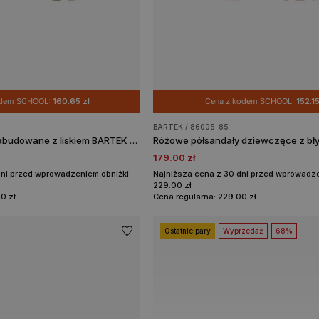
odem SCHOOL:
160.65 zł
Cena z kodem SCHOOL:
152.15
BARTEK / 86005-85
Brązowe sandały zabudowane z liskiem BARTEK 86321-63
179.00 zł
dni przed wprowadzeniem obniżki:
Najniższa cena z 30 dni przed wprowadze
229.00 zł
0 zł
Cena regularna: 229.00 zł
Ostatnie pary
Wyprzedaż
68%