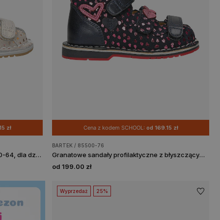
15 zł
Cena z kodem SCHOOL:
od 169.15 zł
BARTEK / 85500-76
Sandały zabudowane BARTEK, 85500-64, dla dziewcząt, beżowo-złote
Granatowe sandały profilaktyczne z błyszczącymi serduszkami, obcas Thomasa BARTEK 85500-76
od 199.00 zł
Wyprzedaż
25%