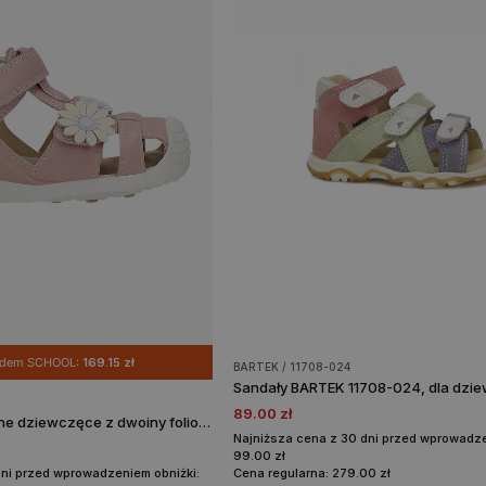
odem SCHOOL:
169.15 zł
BARTEK / 11708-024
89.00 zł
Sandały zabudowane dziewczęce z dwoiny foliowanej z aplikacją w kwiatki BARTEK 84418-55
Najniższa cena z 30 dni przed wprowadze
99.00 zł
dni przed wprowadzeniem obniżki:
Cena regularna: 279.00 zł