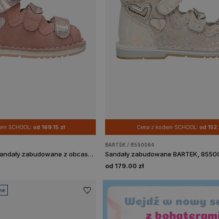
dem SCHOOL:
od 169.15 zł
Cena z kodem SCHOOL:
od 152.
BARTEK / 8550064
Różowe skórzane sandały zabudowane z obcasem Thomasa BARTEK 85500-69
od 179.00 zł
ne