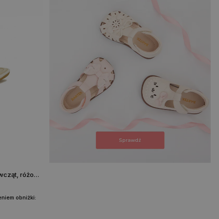
Sandały BARTEK 11708-024, dla dziewcząt, różowo-fioletowy
niem obniżki: