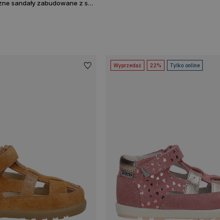
Różowe profilaktyczne sandały zabudowane z serduszami BARTEK 85500-65
Wyprzedaż
22%
Tylko online