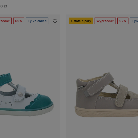
0 zł
zedaż
69%
Tylko online
Ostatnie pary
Wyprzedaż
52%
Tyl