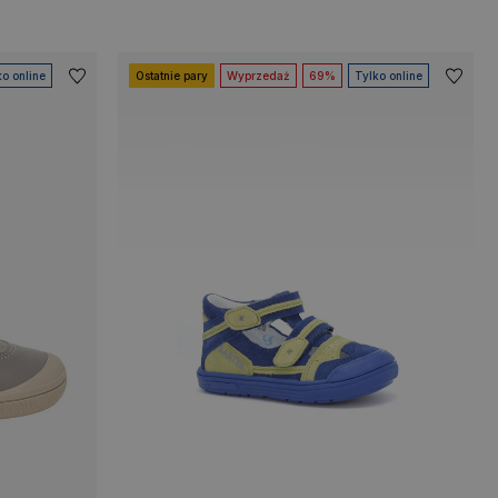
ko online
Ostatnie pary
Wyprzedaż
69%
Tylko online