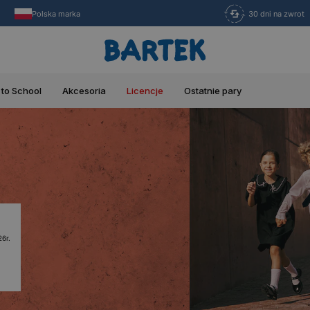
Polska marka
30 dni na zwrot
 to School
Akcesoria
Licencje
Ostatnie pary
6r.