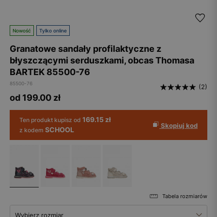
Nowość
Tylko online
Granatowe sandały profilaktyczne z
błyszczącymi serduszkami, obcas Thomasa
BARTEK 85500-76
85500-76
(2)
od 199.00
zł
169.15 zł
Ten produkt kupisz od
Skopiuj kod
SCHOOL
z kodem
Tabela rozmiarów
Wybierz rozmiar