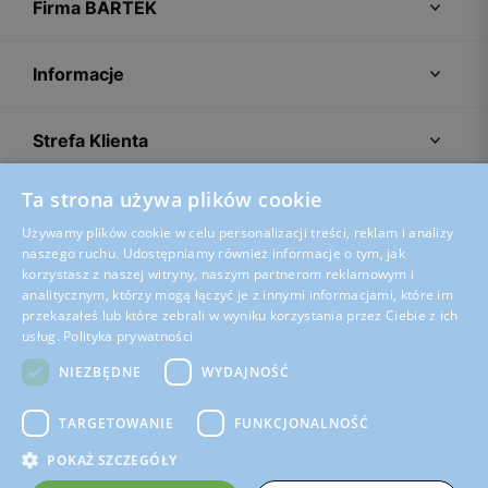
Firma BARTEK
Informacje
Strefa Klienta
Ta strona używa plików cookie
Porady
Używamy plików cookie w celu personalizacji treści, reklam i analizy
naszego ruchu. Udostępniamy również informacje o tym, jak
korzystasz z naszej witryny, naszym partnerom reklamowym i
analitycznym, którzy mogą łączyć je z innymi informacjami, które im
przekazałeś lub które zebrali w wyniku korzystania przez Ciebie z ich
usług.
Polityka prywatności
NIEZBĘDNE
WYDAJNOŚĆ
TARGETOWANIE
FUNKCJONALNOŚĆ
POKAŻ SZCZEGÓŁY