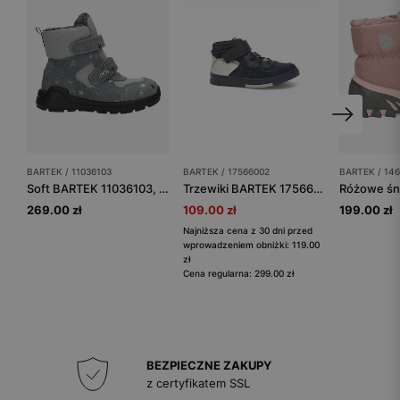
BARTEK / 11036103
BARTEK / 17566002
BARTEK / 14
Soft BARTEK 11036103, niebiesko-szary
Trzewiki BARTEK 17566002, dla dziewcząt, granatowo-srebrny
269.00 zł
109.00 zł
199.00 zł
Najniższa cena z 30 dni przed
wprowadzeniem obniżki: 119.00
zł
Cena regularna: 299.00 zł
BEZPIECZNE ZAKUPY
z certyfikatem SSL