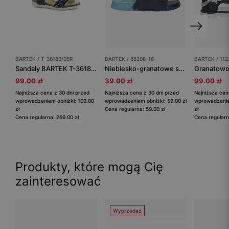
BARTEK / T-36183/05R
BARTEK / 85208-16
BARTEK / 112
Sandały BARTEK T-36183/05R, dla dziewcząt, ocean
Niebiesko-granatowe sandały chłopięce BARTEK 85208-16
99.00 zł
39.00 zł
99.00 zł
Najniższa cena z 30 dni przed
Najniższa cena z 30 dni przed
Najniższa cen
wprowadzeniem obniżki: 109.00
wprowadzeniem obniżki: 59.00 zł
wprowadzenie
zł
Cena regularna: 59.00 zł
zł
Cena regularna: 269.00 zł
Cena regularn
Produkty, które mogą Cię
zainteresować
Wyprzedaż