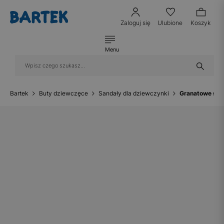
Zaloguj się
Ulubione
Koszyk
Menu
Bartek
Buty dziewczęce
Sandały dla dziewczynki
Granatowe san