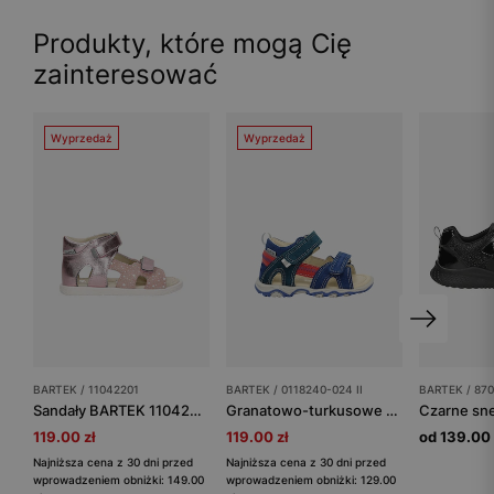
Produkty, które mogą Cię
zainteresować
Wyprzedaż
Wyprzedaż
BARTEK / 11042201
BARTEK / 0118240-024 II
BARTEK / 87
Sandały BARTEK 11042201, dla dziewcząt, różowy
Granatowo-turkusowe sandały dziecięce na rzepy z czerwonymi akcentami BARTEK 0118240-024 II
119.00 zł
119.00 zł
od 139.00 
Najniższa cena z 30 dni przed
Najniższa cena z 30 dni przed
wprowadzeniem obniżki: 149.00
wprowadzeniem obniżki: 129.00