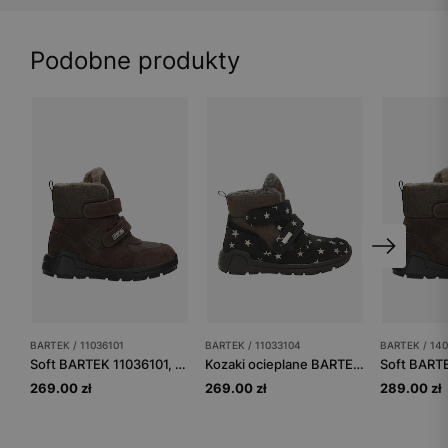
Podobne produkty
BARTEK / 11036101
BARTEK / 11033104
BARTEK / 140
Soft BARTEK 11036101, brązowy
Kozaki ocieplane BARTEK 11033104, dla dziewcząt, czarno-brązowy
269.00 zł
269.00 zł
289.00 zł