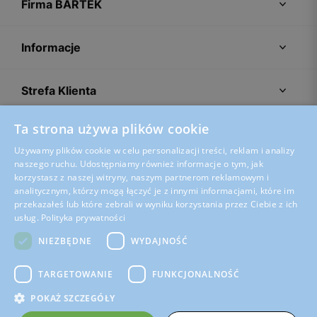
Firma BARTEK
Informacje
Strefa Klienta
Ta strona używa plików cookie
Porady
Używamy plików cookie w celu personalizacji treści, reklam i analizy
naszego ruchu. Udostępniamy również informacje o tym, jak
korzystasz z naszej witryny, naszym partnerom reklamowym i
analitycznym, którzy mogą łączyć je z innymi informacjami, które im
przekazałeś lub które zebrali w wyniku korzystania przez Ciebie z ich
usług.
Polityka prywatności
NIEZBĘDNE
WYDAJNOŚĆ
TARGETOWANIE
FUNKCJONALNOŚĆ
POKAŻ SZCZEGÓŁY
Regulamin sklepu
Polityka prywatności
Ustawienia plików cookies