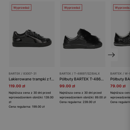
Wyprzedaż
Wyprzedaż
Wyprzeda
BARTEK / 83007-31
BARTEK / T-48697/SZ/BALX
BARTEK / W-
Lakierowane trampki z falowanym wykończeniem na zapięciach BARTEK 83007-31
Półbuty BARTEK T-48697/SZ/BALX, dla dziewcząt, czarny
119.00 zł
99.00 zł
79.00 zł
Najniższa cena z 30 dni przed
Najniższa cena z 30 dni przed
Najniższa cen
wprowadzeniem obniżki: 139.00
wprowadzeniem obniżki: 89.00 zł
wprowadzeniem
zł
Cena regularna: 239.00 zł
Cena regularn
Cena regularna: 199.00 zł