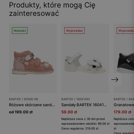
Produkty, które mogą Cię
zainteresować
Nowości
Wyprzedaż
Wyprzeda
BARTEK / 85500-69
BARTEK / 16041001
BARTEK / 84
Różowe skórzane sandały zabudowane z obcasem Thomasa BARTEK 85500-69
Sandały BARTEK 16041001, dla dziewcząt, biały
od 199.00 zł
59.00 zł
179.00 zł
Najniższa cena z 30 dni przed
Najniższa cen
wprowadzeniem obniżki: 99.00 zł
wprowadzenie
Cena regularna: 219.00 zł
zł
Cena regularn