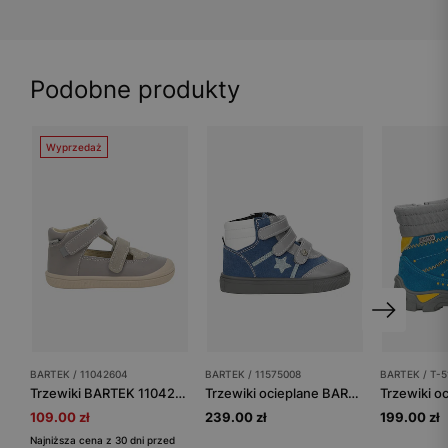
Podobne produkty
Wyprzedaż
BARTEK / 11042604
BARTEK / 11575008
BARTEK / T-5
Trzewiki BARTEK 11042604, szary
Trzewiki ocieplane BARTEK 11575008, niebiesko-szary
109.00 zł
239.00 zł
199.00 zł
Najniższa cena z 30 dni przed