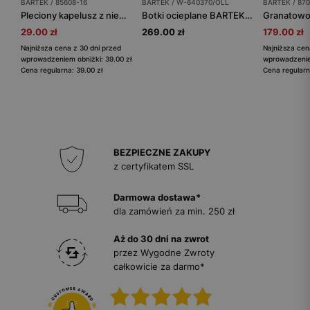
BARTEK / 85608-16
BARTEK / W-640370/OLL
BARTEK / 870
Pleciony kapelusz z niebiesko-białymi paskami BARTEK 85608-16
Botki ocieplane BARTEK W-640370/OLL, dla dziewcząt, czarno-brązowy
29.00 zł
269.00 zł
179.00 zł
Najniższa cena z 30 dni przed
Najniższa cen
wprowadzeniem obniżki: 39.00 zł
wprowadzeniem
Cena regularna: 39.00 zł
Cena regularn
BEZPIECZNE ZAKUPY
z certyfikatem SSL
Darmowa dostawa*
dla zamówień za min. 250 zł
Aż do 30 dni na zwrot
przez Wygodne Zwroty
całkowicie za darmo*