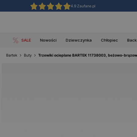
4.9 Zaufane.pl
SALE
Nowości
Dziewczynka
Chłopiec
Back
Bartek
Buty
Trzewiki ocieplane BARTEK 11738003, beżowo-brązo