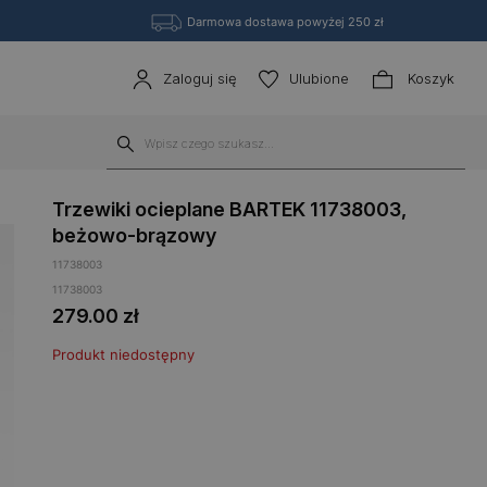
Darmowa dostawa powyżej 250 zł
Zaloguj się
Ulubione
Koszyk
Trzewiki ocieplane BARTEK 11738003,
beżowo-brązowy
11738003
11738003
279.00
zł
Produkt niedostępny