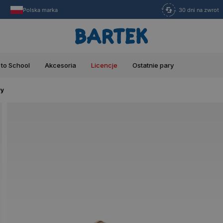
Polska marka
30 dni na zwrot
 to School
Akcesoria
Licencje
Ostatnie pary
wy